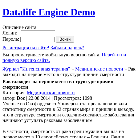
Datalife Engine Demo
Описание сайта
Логин:
Пароль:
Регистрация на сайте!
Забыли пароль?
Вы просматриваете мобильную версию сайта.
Перейти на
полную версию сайта.
Журнал "Интенсивная терапия"
»
Медицинские новости
» Рак
выходит на первое место в структуре причин смертности
Рак выходит на первое место в структуре причин
смертности
Категория:
Медицинские новости
автор:
Doc
| 22.08.2014 | Просмотров: 1098
Ученые из Оксфордского Университета проанализировали
статистику смертности в 52 странах мира и пришли к выводу,
что в структуре смертности сердечно-сосудистые заболевания
начинают уступать раковым заболеваниям.
В частности, смертность от рака среди мужчин вышла на
первое место в 10 европейских странах – Бельгии, Дании,