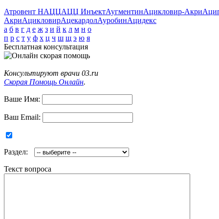
Атровент Н
АЦЦ
АЦЦ Инъект
Аугментин
Ацикловир-Акри
Аци
Акри
Ацикловир
Ацекардол
Ауробин
Ацидекс
а
б
в
г
д
е
ж
з
и
й
к
л
м
н
о
п
р
с
т
у
ф
х
ц
ч
ш
щ
э
ю
я
Бесплатная консультация
Консультируют врачи 03.ru
Скорая Помощь Онлайн
.
Ваше Имя:
Ваш Email:
Раздел:
Текст вопроса