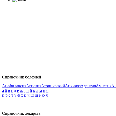
Справочник болезней
Анафилаксия
Агнозия
Атопический
Анкилоз
Адентия
Амнезия
Ан
а
б
в
г
д
е
ж
з
и
й
к
л
м
н
о
п
р
с
т
у
ф
х
ц
ч
ш
щ
э
ю
я
Справочник лекарств