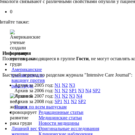
Онкологи связывают с различными свойствами опухоли у пациен
0
Читайте также:
Информация
Посетители, находящиеся в группе
Гости
, не могут оставлять
Американские
Быстрый переход по разделам журнала "Intensive Care Journal":
ученые создали
вакцину против
Архив за 2005 год:
N1
N2
N3
рака груди
Архив за 2006 год:
N1
N2
SP1
N3
N4
SP2
Архив за 2007 год:
N1
N2
N3
N4
Архив за 2008 год:
SP1
N1
N2
SP2
Поиск по всем выпускам
Редакционные статьи
Медицинские статьи
Новости медицины
Лишний вес у
Оригинальные исследования
женщин
Клинические наблюдения