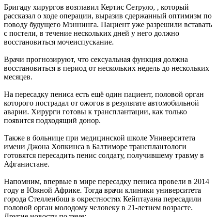
Бригаду хирургов возглавил Кертис Сетруло, , который
рассказал о ходе операции, выразив сдержанный оптимизм по
поводу будущего Мэннинга. Пациент уже разрешили вставать
с постели, в течение нескольких дней у него должно
восстановиться мочеиспускание.
Врачи прогнозируют, что сексуальная функция должна
восстановиться в период от нескольких недель до нескольких
месяцев.
На пересадку пениса есть ещё один пациент, половой орган
которого пострадал от ожогов в результате автомобильной
аварии. Хирурги готовы к трансплантации, как только
появится подходящий донор.
Также в больнице при медицинской школе Университета
имени Джона Хопкинса в Балтиморе трансплантологи
готовятся пересадить пенис солдату, получившему травму в
Афганистане.
Напомним, впервые в мире пересадку пениса провели в 2014
году в Южной Африке. Тогда врачи клиники университета
города Стелленбош в окрестностях Кейптауана пересадили
половой орган молодому человеку в 21-летнем возрасте.
Другие новости по теме: