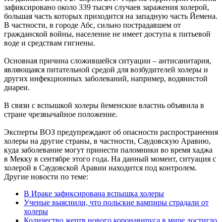
зафиксировано около 339 тысяч случаев заражения холерой,
большая часть которых приходится на западную часть Йемена.
В частности, в городе Абс, сильно пострадавшем от
гражданской войны, население не имеет доступа к питьевой
воде и средствам гигиены.
Основная причина сложившейся ситуации – антисанитария,
являющаяся питательной средой для возбудителей холеры и
других инфекционных заболеваний, например, водянистой
диареи.
В связи с вспышкой холеры йеменские властиь объявила в
стране чрезвычайное положение.
Эксперты ВОЗ предупреждают об опасности распространения
холеры на другие страны, в частности, Саудовскую Аравию,
куда заболевание могут принести паломники во время хаджа
в Мекку в сентябре этого года. На данный момент, ситуация с
холерой в Саудовской Аравии находится под контролем.
Другие новости по теме:
В Ираке зафиксирована вспышка холеры
Ученые выяснили, что польские вампиры страдали от
холеры
Количество жертв нового коронавируса в мире достигло