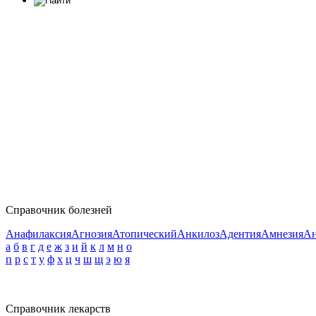
Справочник болезней
Анафилаксия
Агнозия
Атопический
Анкилоз
Адентия
Амнезия
Ан
а
б
в
г
д
е
ж
з
и
й
к
л
м
н
о
п
р
с
т
у
ф
х
ц
ч
ш
щ
э
ю
я
Справочник лекарств