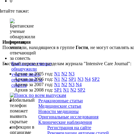
0
Читайте также:
Информация
Посетители, находящиеся в группе
Гости
, не могут оставлять
Быстрый переход по разделам журнала "Intensive Care Journal":
Британские ученые
обнаружили
Архив за 2005 год:
N1
N2
N3
участок мозга,
Архив за 2006 год:
N1
N2
SP1
N3
N4
SP2
отвечающий за
Архив за 2007 год:
N1
N2
N3
N4
совесть
Архив за 2008 год:
SP1
N1
N2
SP2
Поиск по всем выпускам
Редакционные статьи
Медицинские статьи
Новости медицины
Оригинальные исследования
Клинические наблюдения
Регистрация на сайте
Рекомендации авторам статей