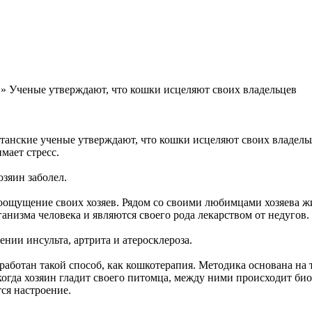
» Ученые утверждают, что кошки исцеляют своих владельцев
танские ученые утверждают, что кошки исцеляют своих владель
мает стресс.
зяин заболел.
роощущение своих хозяев. Рядом со своими любимцами хозяева
анизма человека и являются своего рода лекарством от недугов.
нии инсульта, артрита и атеросклероза.
аботан такой способ, как кошкотерапия. Методика основана на 
 когда хозяин гладит своего питомца, между ними происходит б
ся настроение.