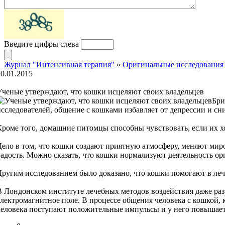
Введите цифры слева
Журнал "Интенсивная терапия"
»
Оригинальные исследования
20.01.2015
Ученые утверждают, что кошки исцеляют своих владельцев
Бри
исследователей, общение с кошками избавляет от депрессии и сни
Кроме того, домашние питомцы способны чувствовать, если их хо
Дело в том, что кошки создают приятную атмосферу, меняют ми
радость. Можно сказать, что кошки нормализуют деятельность орг
Другим исследованием было доказано, что кошки помогают в лече
В Лондонском институте лечебных методов воздействия даже разр
электромагнитное поле. В процессе общения человека с кошкой,
человека поступают положительные импульсы и у него повышает