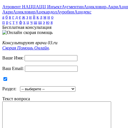
Атровент Н
АЦЦ
АЦЦ Инъект
Аугментин
Ацикловир-Акри
Аци
Акри
Ацикловир
Ацекардол
Ауробин
Ацидекс
а
б
в
г
д
е
ж
з
и
й
к
л
м
н
о
п
р
с
т
у
ф
х
ц
ч
ш
щ
э
ю
я
Бесплатная консультация
Консультируют врачи 03.ru
Скорая Помощь Онлайн
.
Ваше Имя:
Ваш Email:
Раздел:
Текст вопроса