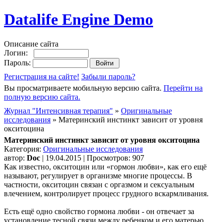
Datalife Engine Demo
Описание сайта
Логин:
Пароль:
Регистрация на сайте!
Забыли пароль?
Вы просматриваете мобильную версию сайта.
Перейти на
полную версию сайта.
Журнал "Интенсивная терапия"
»
Оригинальные
исследования
» Материнский инстинкт зависит от уровня
окситоцина
Материнский инстинкт зависит от уровня окситоцина
Категория:
Оригинальные исследования
автор:
Doc
| 19.04.2015 | Просмотров: 907
Как известно, окситоцин или «гормон любви», как его ещё
называют, регулирует в организме многие процессы. В
частности, окситоцин связан с оргазмом и сексуальным
влечением, контролирует процесс грудного вскармливания.
Есть ещё одно свойство гормона любви - он отвечает за
установление тесной связи между ребенком и его матерью,