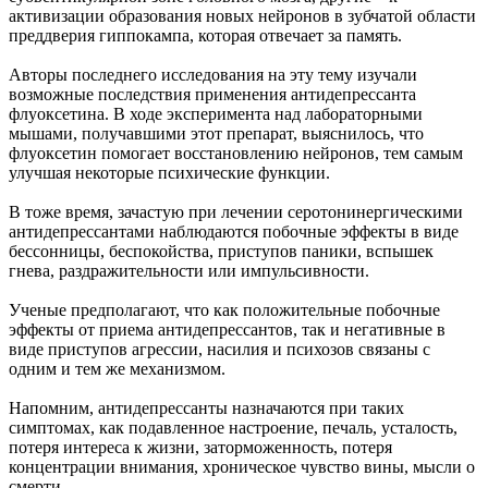
активизации образования новых нейронов в зубчатой области
преддверия гиппокампа, которая отвечает за память.
Авторы последнего исследования на эту тему изучали
возможные последствия применения антидепрессанта
флуоксетина. В ходе эксперимента над лабораторными
мышами, получавшими этот препарат, выяснилось, что
флуоксетин помогает восстановлению нейронов, тем самым
улучшая некоторые психические функции.
В тоже время, зачастую при лечении серотонинергическими
антидепрессантами наблюдаются побочные эффекты в виде
бессонницы, беспокойства, приступов паники, вспышек
гнева, раздражительности или импульсивности.
Ученые предполагают, что как положительные побочные
эффекты от приема антидепрессантов, так и негативные в
виде приступов агрессии, насилия и психозов связаны с
одним и тем же механизмом.
Напомним, антидепрессанты назначаются при таких
симптомах, как подавленное настроение, печаль, усталость,
потеря интереса к жизни, заторможенность, потеря
концентрации внимания, хроническое чувство вины, мысли о
смерти.