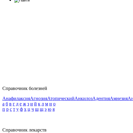
Справочник болезней
Анафилаксия
Агнозия
Атопический
Анкилоз
Адентия
Амнезия
Ан
а
б
в
г
д
е
ж
з
и
й
к
л
м
н
о
п
р
с
т
у
ф
х
ц
ч
ш
щ
э
ю
я
Справочник лекарств