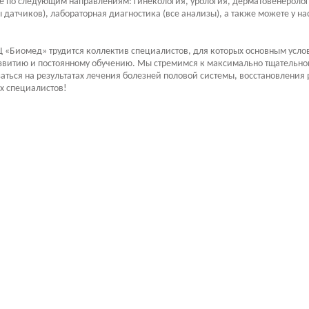
е по следующим направлениям: гинекология, урология, дерматовенерологи
ы датчиков), лабораторная диагностика (все анализы), а также можете у 
 «Биомед» трудится коллектив специалистов, для которых основным усло
азвитию и постоянному обучению. Мы стремимся к максимально тщательн
заться на результатах лечения болезней половой системы, восстановлени
х специалистов!