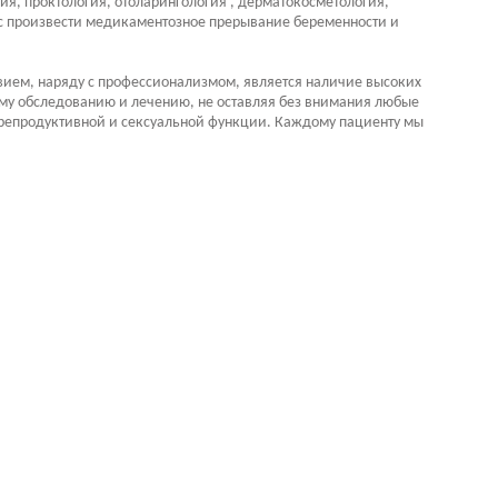
я, проктология, отоларингология , дерматокосметология,
нас произвести медикаментозное прерывание беременности и
вием, наряду с профессионализмом, является наличие высоких
ому обследованию и лечению, не оставляя без внимания любые
я репродуктивной и сексуальной функции. Каждому пациенту мы