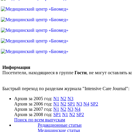
Информация
Посетители, находящиеся в группе
Гости
, не могут оставлять
Быстрый переход по разделам журнала "Intensive Care Journal":
Архив за 2005 год:
N1
N2
N3
Архив за 2006 год:
N1
N2
SP1
N3
N4
SP2
Архив за 2007 год:
N1
N2
N3
N4
Архив за 2008 год:
SP1
N1
N2
SP2
Поиск по всем выпускам
Редакционные статьи
Медицинские статьи