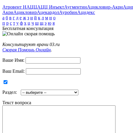
Атровент Н
АЦЦ
АЦЦ Инъект
Аугментин
Ацикловир-Акри
Аци
Акри
Ацикловир
Ацекардол
Ауробин
Ацидекс
а
б
в
г
д
е
ж
з
и
й
к
л
м
н
о
п
р
с
т
у
ф
х
ц
ч
ш
щ
э
ю
я
Бесплатная консультация
Консультируют врачи 03.ru
Скорая Помощь Онлайн
.
Ваше Имя:
Ваш Email:
Раздел:
Текст вопроса