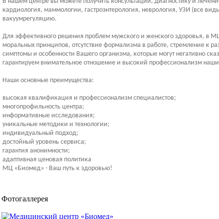
В нашем центре вы можете получить консультации, диагностику и лечени
кардиология, маммологии, гастроэнтерология, неврология, УЗИ (все вид
вакуумрегуляцию.
Для эффективного решения проблем мужского и женского здоровья, в МЦ
моральных принципов, отсутствие формализма в работе, стремление к р
симптомы и особенности Вашего организма, которые могут негативно ска
гарантируем внимательное отношение и высокий профессионализм наши
Наши основные преимущества:
высокая квалификация и профессионализм специалистов;
многопрофильность центра;
информативные исследования;
уникальные методики и технологии;
индивидуальный подход;
достойный уровень сервиса;
гарантия анонимности;
адаптивная ценовая политика
МЦ «Биомед» - Ваш путь к здоровью!
Фотогаллерея