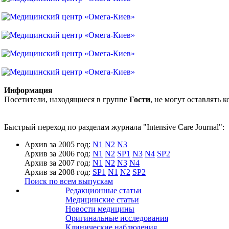
Информация
Посетители, находящиеся в группе
Гости
, не могут оставлять
Быстрый переход по разделам журнала "Intensive Care Journal":
Архив за 2005 год:
N1
N2
N3
Архив за 2006 год:
N1
N2
SP1
N3
N4
SP2
Архив за 2007 год:
N1
N2
N3
N4
Архив за 2008 год:
SP1
N1
N2
SP2
Поиск по всем выпускам
Редакционные статьи
Медицинские статьи
Новости медицины
Оригинальные исследования
Клинические наблюдения