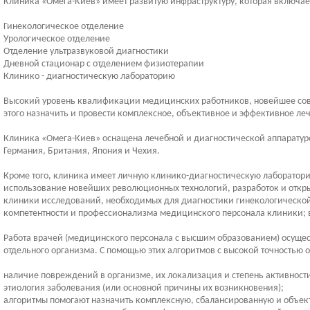
Клиника «Омега-Киев» имеет развитую инфраструктуру, которая включае
Гинекологическое отделение
Урологическое отделение
Отделение ультразвуковой диагностики
Дневной стационар с отделением физиотерапии
Клинико - диагностическую лабораторию
Высокий уровень квалификации медицинских работников, новейшее совр
этого назначить и провести комплексное, объективное и эффективное ле
Клиника «Омега-Киев» оснащена лечебной и диагностической аппаратуро
Германия, Британия, Япония и Чехия.
Кроме того, клиника имеет личную клинико-диагностическую лаборато
использование новейших революционных технологий, разработок и откр
клиники исследований, необходимых для диагностики гинекологической и
компетентности и профессионализма медицинского персонала клиники;
Работа врачей (медицинского персонала с высшим образованием) осуще
отдельного организма. С помощью этих алгоритмов с высокой точностью 
наличие повреждений в организме, их локализация и степень активност
этиология заболевания (или основной причины их возникновения);
алгоритмы помогают назначить комплексную, сбалансированную и объек