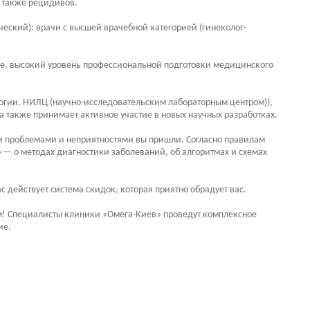
 также рецидивов.
ский): врачи с высшей врачебной категорией (гинеколог-
ие, высокий уровень профессиональной подготовки медицинского
огии, НИЛЦ (научно-исследовательским лабораторным центром)),
также принимает активное участие в новых научных разработках.
ми проблемами и неприятностями вы пришли. Согласно правилам
 — о методах диагностики заболеваний, об алгоритмах и схемах
с действует система скидок, которая приятно обрадует вас.
ам! Специалисты клиники «Омега-Киев» проведут комплексное
ие.