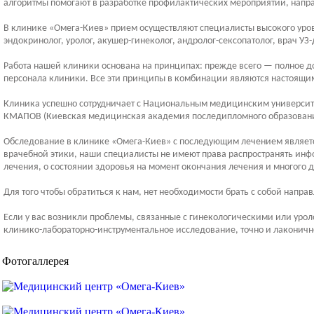
алгоритмы помогают в разработке профилактических мероприятий, напр
В клинике «Омега-Киев» прием осуществляют специалисты высокого уров
эндокринолог, уролог, акушер-гинеколог, андролог-сексопатолог, врач У
Работа нашей клиники основана на принципах: прежде всего — полное 
персонала клиники. Все эти принципы в комбинации являются настоящим
Клиника успешно сотрудничает с Национальным медицинским университет
КМАПОВ (Киевская медицинская академия последипломного образования 
Обследование в клинике «Омега-Киев» с последующим лечением является
врачебной этики, наши специалисты не имеют права распространять инфо
лечения, о состоянии здоровья на момент окончания лечения и многого д
Для того чтобы обратиться к нам, нет необходимости брать с собой напра
Если у вас возникли проблемы, связанные с гинекологическими или уро
клинико-лабораторно-инструментальное исследование, точно и лаконичн
Фотогаллерея