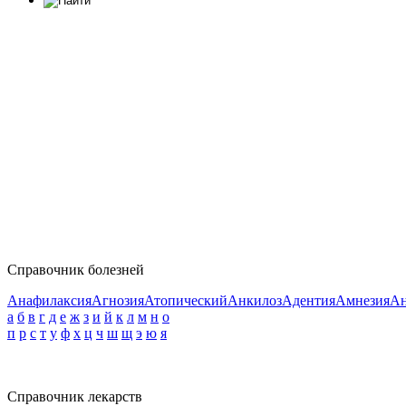
Справочник болезней
Анафилаксия
Агнозия
Атопический
Анкилоз
Адентия
Амнезия
Ан
а
б
в
г
д
е
ж
з
и
й
к
л
м
н
о
п
р
с
т
у
ф
х
ц
ч
ш
щ
э
ю
я
Справочник лекарств