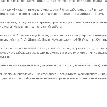
авленных на снижение частоты возникновения осложнений заболевания, а
ня квалификации, имеющие многолетний опыт работы (научный и практиче
З-диагностики, онколог-маммолог), а также кандидаты медицинских наук.
доверие между пациентом и врачом, приятное и доброжелательное общен
 залогом успешной и качественной работы.
ом им. А. А. Богомольца (с кафедрами онкологии, акушерства и гинекол
врачей им. П. Л. Шупика), Институтом онкологии АМН Украины. Клиника 
 полностью анонимным. Никто, кроме вас и нас, не узнает о том, с каки
рмацию о заболеваниях наших пациентов и всего того, что с ними связано
ругого.
вление на обследование или документы (паспорт, водительские права). У на
логическими проблемами, не стесняйтесь, пожалуйста, а обращайтесь к н
о диагностируют заболевание, назначат правильное, и объективное лечен