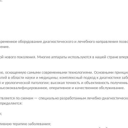
т:
еменное оборудование диагностического и лечебного направления позвол
чение.
й нового поколения. Многие аппараты используются в нашей стране впер
рию, оснащенную самыми современными технологиями. Основными принци
ытий в области науки и медицины; комплексный подход к диагностике за
 урологической патологии; высокая точность и объективность полученных
 высококвалифицированное, оперативное и качественное обслуживание.
ствляется по схемам — специально разработанным лечебно-диагностичес
определяется:
и;
тивную терапию заболевания;