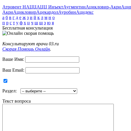
Атровент Н
АЦЦ
АЦЦ Инъект
Аугментин
Ацикловир-Акри
Аци
Акри
Ацикловир
Ацекардол
Ауробин
Ацидекс
а
б
в
г
д
е
ж
з
и
й
к
л
м
н
о
п
р
с
т
у
ф
х
ц
ч
ш
щ
э
ю
я
Бесплатная консультация
Консультируют врачи 03.ru
Скорая Помощь Онлайн
.
Ваше Имя:
Ваш Email:
Раздел:
Текст вопроса