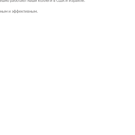
ешно работают наши коллеги в США и Израиле.
тным и эффективным.