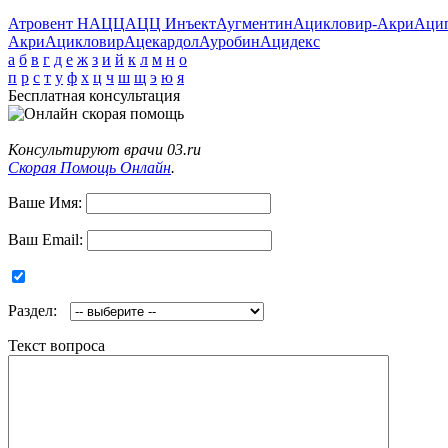
Атровент Н
АЦЦ
АЦЦ Инъект
Аугментин
Ацикловир-Акри
Аци
Акри
Ацикловир
Ацекардол
Ауробин
Ацидекс
а
б
в
г
д
е
ж
з
и
й
к
л
м
н
о
п
р
с
т
у
ф
х
ц
ч
ш
щ
э
ю
я
Бесплатная консультация
Консультируют врачи 03.ru
Скорая Помощь Онлайн
.
Ваше Имя:
Ваш Email:
Раздел:
Текст вопроса