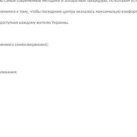
ны самые современные методики и аппаратные процедуры, по которым усп
ремимся к тому, чтобы посещение центра оказалось максимально комфор
 доступная каждому жителю Украины.
менного семяизвержения);
олевания;