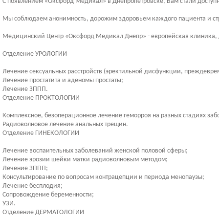
С появлением «Оксфорд Медикал» в Днепропетровске, Вам стали доступ
Мы соблюдаем анонимность, дорожим здоровьем каждого пациента и ст
Медицинский Центр «Оксфорд Медикал Днепр» - европейская клиника,
Отделение УРОЛОГИИ
Лечение сексуальных расстройств (эректильной дисфункции, преждевре
Лечение простатита и аденомы простаты;
Лечение ЗППП.
Отделение ПРОКТОЛОГИИ
Комплексное, безоперационное лечение геморроя на разных стадиях заб
Радиоволновое лечение анальных трещин.
Отделение ГИНЕКОЛОГИИ
Лечение воспаительных заболеваний женской половой сферы;
Лечение эрозии шейки матки радиоволновым методом;
Лечение ЗППП;
Консультирование по вопросам контрацепции и периода менопаузы;
Лечение бесплодия;
Сопровождение беременности;
УЗИ.
Отделение ДЕРМАТОЛОГИИ