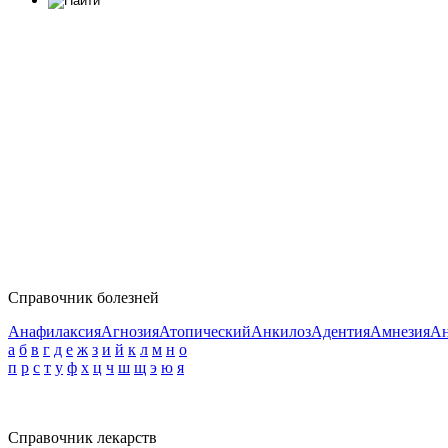
Справочник болезней
Анафилаксия
Агнозия
Атопический
Анкилоз
Адентия
Амнезия
Ан
а
б
в
г
д
е
ж
з
и
й
к
л
м
н
о
п
р
с
т
у
ф
х
ц
ч
ш
щ
э
ю
я
Справочник лекарств