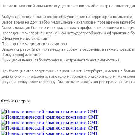
Поликлинический комплекс осуществляет широкий спектр платных медици
Амбулаторно-поликлиническое обслуживание на территории комплекса
Вызов врача на дом, забор медицинских анализов и проведение врачебн
Госпитализация больных и пострадавших в профильные клиники и стаци
Проведение экспертизы временной нетрудоспособности и оформление бо
Оформление детских карт
Проведение медицинских осмотров
Выдача справок (в т.ч. по выезду за рубеж, в бассейны, а также справок 
Иммунопрофилактика;
Функциональная, лабораторная и инструментальная диагностика
Приём пациентов ведут лучшие врачи Санкт-Петербурга, имеющие большой 
дерматологи, гирудологи, гинекологи, урологи, эндокринологи, маммоло
по указанному ниже телефону, Вы сможете задать вопрос врачу, записать
Фотогаллерея