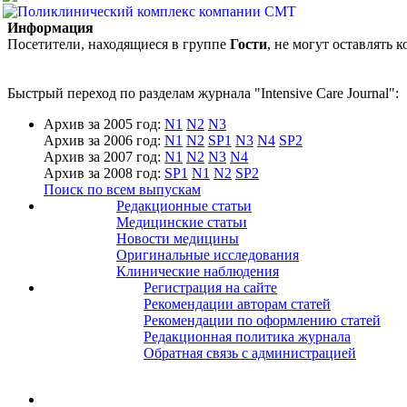
Информация
Посетители, находящиеся в группе
Гости
, не могут оставлять
Быстрый переход по разделам журнала "Intensive Care Journal":
Архив за 2005 год:
N1
N2
N3
Архив за 2006 год:
N1
N2
SP1
N3
N4
SP2
Архив за 2007 год:
N1
N2
N3
N4
Архив за 2008 год:
SP1
N1
N2
SP2
Поиск по всем выпускам
Редакционные статьи
Медицинские статьи
Новости медицины
Оригинальные исследования
Клинические наблюдения
Регистрация на сайте
Рекомендации авторам статей
Рекомендации по оформлению статей
Редакционная политика журнала
Обратная связь с администрацией