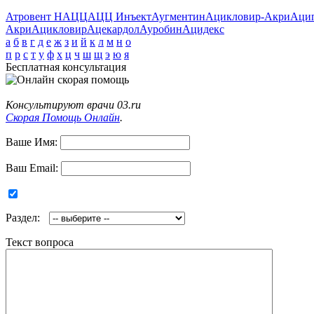
Атровент Н
АЦЦ
АЦЦ Инъект
Аугментин
Ацикловир-Акри
Аци
Акри
Ацикловир
Ацекардол
Ауробин
Ацидекс
а
б
в
г
д
е
ж
з
и
й
к
л
м
н
о
п
р
с
т
у
ф
х
ц
ч
ш
щ
э
ю
я
Бесплатная консультация
Консультируют врачи 03.ru
Скорая Помощь Онлайн
.
Ваше Имя:
Ваш Email:
Раздел:
Текст вопроса