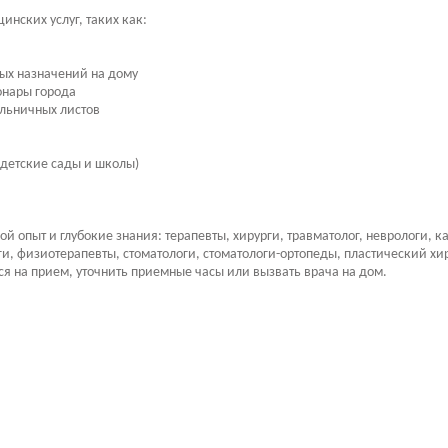
нских услуг, таких как:
ых назначений на дому
онары города
льничных листов
в детские сады и школы)
опыт и глубокие знания: терапевты, хирурги, травматолог, неврологи, ка
ги, физиотерапевты, стоматологи, стоматологи-ортопеды, пластический х
ся на прием, уточнить приемные часы или вызвать врача на дом.