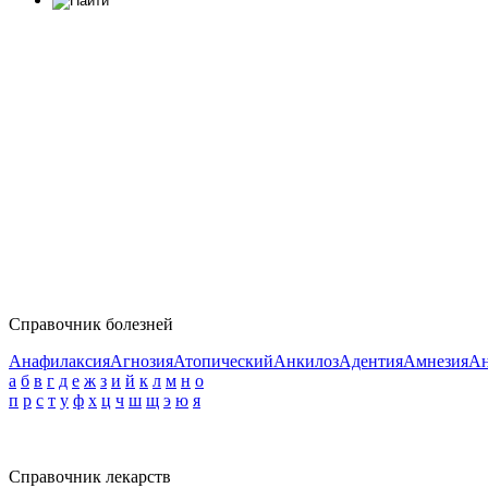
Справочник болезней
Анафилаксия
Агнозия
Атопический
Анкилоз
Адентия
Амнезия
Ан
а
б
в
г
д
е
ж
з
и
й
к
л
м
н
о
п
р
с
т
у
ф
х
ц
ч
ш
щ
э
ю
я
Справочник лекарств