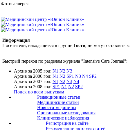
Фотогаллерея
Информация
Посетители, находящиеся в группе
Гости
, не могут оставлять
Быстрый переход по разделам журнала "Intensive Care Journal":
Архив за 2005 год:
N1
N2
N3
Архив за 2006 год:
N1
N2
SP1
N3
N4
SP2
Архив за 2007 год:
N1
N2
N3
N4
Архив за 2008 год:
SP1
N1
N2
SP2
Поиск по всем выпускам
Редакционные статьи
Медицинские статьи
Новости медицины
Оригинальные исследования
Клинические наблюдения
Регистрация на сайте
Рекомендации авторам статей