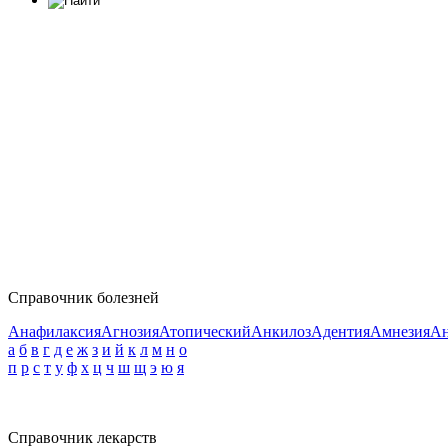
Справочник болезней
Анафилаксия
Агнозия
Атопический
Анкилоз
Адентия
Амнезия
Ан
а
б
в
г
д
е
ж
з
и
й
к
л
м
н
о
п
р
с
т
у
ф
х
ц
ч
ш
щ
э
ю
я
Справочник лекарств