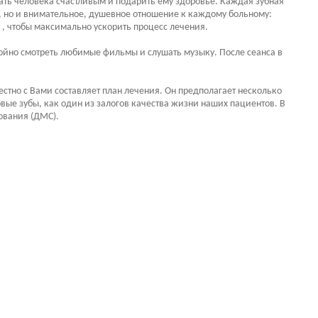
ать человека счастливым и подарить ему здоровье. Каждая зубная
й, но и внимательное, душевное отношение к каждому больному:
 , чтобы максимально ускорить процесс лечения.
койно смотреть любимые фильмы и слушать музыку. После сеанса в
стно с Вами составляет план лечения. Он предполагает несколько
ые зубы, как один из залогов качества жизни наших пациентов. В
ования (ДМС).