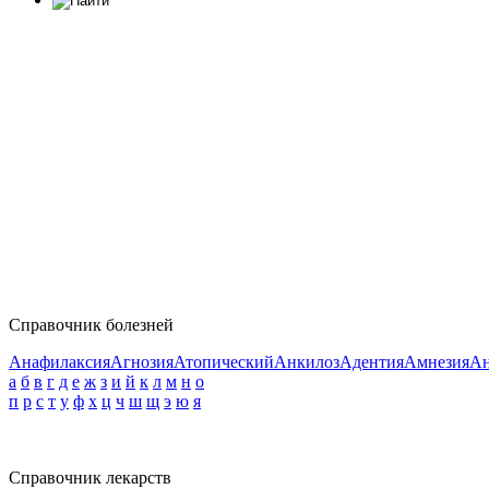
Справочник болезней
Анафилаксия
Агнозия
Атопический
Анкилоз
Адентия
Амнезия
Ан
а
б
в
г
д
е
ж
з
и
й
к
л
м
н
о
п
р
с
т
у
ф
х
ц
ч
ш
щ
э
ю
я
Справочник лекарств