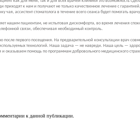
иент как для меня, так и для всех врачей клиники это возможность сдел
и приходят к нам и получают не только качественное лечение с гарантие
чая, ассистент стоматолога в течение всего сеанса будет помогать врачу
оляет нашим пациентам, не испытовая дискомфорта, во время лечения спо
телефонной связи, обеспечивая необходимый контроль.
но после первого посещения. На предварительной консультации врач совме
используемых технологий. Наша задача — не навреди. Наша цель — здоров
и и оказываем помощь по программам добровольного медицинского страх
 комментарии к данной публикации.