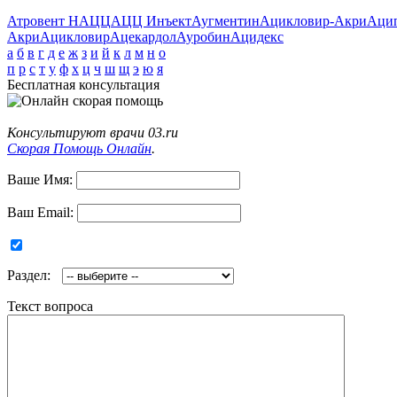
Атровент Н
АЦЦ
АЦЦ Инъект
Аугментин
Ацикловир-Акри
Аци
Акри
Ацикловир
Ацекардол
Ауробин
Ацидекс
а
б
в
г
д
е
ж
з
и
й
к
л
м
н
о
п
р
с
т
у
ф
х
ц
ч
ш
щ
э
ю
я
Бесплатная консультация
Консультируют врачи 03.ru
Скорая Помощь Онлайн
.
Ваше Имя:
Ваш Email:
Раздел:
Текст вопроса