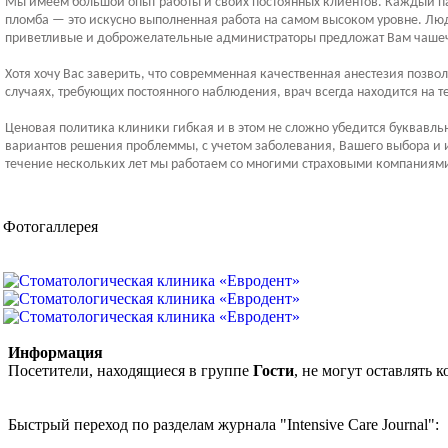
Мы имеем большой опыт работы и своих постоянных клиентов. Каждый пац
пломба — это искусно выполненная работа на самом высоком уровне. Люд
приветливые и доброжелательные администраторы предложат Вам чашечку 
Хотя хочу Вас заверить, что совремменная качественная анестезия позв
случаях, требующих постоянного наблюдения, врач всегда находится на 
Ценовая политика клиники гибкая и в этом не сложно убедится буквавль
вариантов решения проблеммы, с учетом заболевания, Вашего выбора и 
течение нескольких лет мы работаем со многими страховыми компаниям
Фотогаллерея
Информация
Посетители, находящиеся в группе
Гости
, не могут оставлять
Быстрый переход по разделам журнала "Intensive Care Journal":