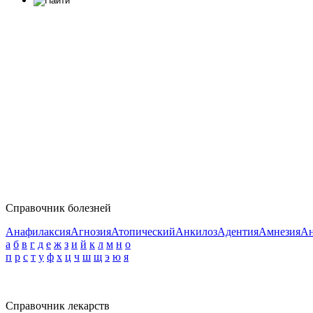
Справочник болезней
Анафилаксия
Агнозия
Атопический
Анкилоз
Адентия
Амнезия
Ан
а
б
в
г
д
е
ж
з
и
й
к
л
м
н
о
п
р
с
т
у
ф
х
ц
ч
ш
щ
э
ю
я
Справочник лекарств