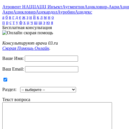
Атровент Н
АЦЦ
АЦЦ Инъект
Аугментин
Ацикловир-Акри
Аци
Акри
Ацикловир
Ацекардол
Ауробин
Ацидекс
а
б
в
г
д
е
ж
з
и
й
к
л
м
н
о
п
р
с
т
у
ф
х
ц
ч
ш
щ
э
ю
я
Бесплатная консультация
Консультируют врачи 03.ru
Скорая Помощь Онлайн
.
Ваше Имя:
Ваш Email:
Раздел:
Текст вопроса