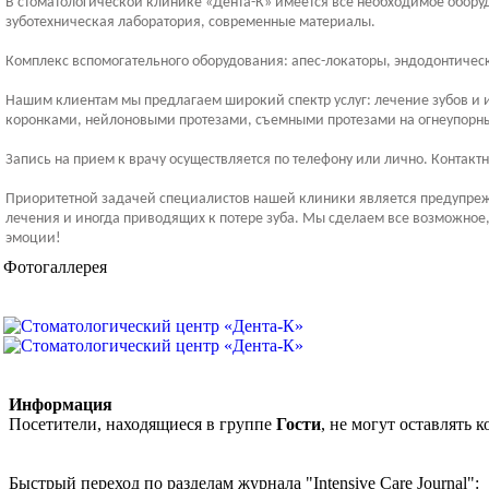
В стоматологической клинике «Дента-К» имеется все необходимое обору
зуботехническая лаборатория, современные материалы.
Комплекс вспомогательного оборудования: апес-локаторы, эндодонтичес
Нашим клиентам мы предлагаем широкий спектр услуг: лечение зубов и 
коронками, нейлоновыми протезами, съемными протезами на огнеупорны
Запись на прием к врачу осуществляется по телефону или лично. Контак
Приоритетной задачей специалистов нашей клиники является предупреж
лечения и иногда приводящих к потере зуба. Мы сделаем все возможное,
эмоции!
Фотогаллерея
Информация
Посетители, находящиеся в группе
Гости
, не могут оставлять
Быстрый переход по разделам журнала "Intensive Care Journal":