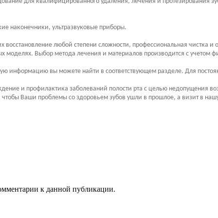
дование для квалифицированного удаления, лечения и протезирования зу
кие наконечники, ультразвуковые приборы.
их восстановление любой степени сложности, профессиональная чистка и
х моделях. Выбор метода лечения и материалов производится с учетом 
тную информацию вы можете найти в соответствующем разделе. Для постоя
дение и профилактика заболеваний полости рта с целью недопущения во
 чтобы Ваши проблемы со здоровьем зубов ушли в прошлое, а визит в наш
 комментарии к данной публикации.