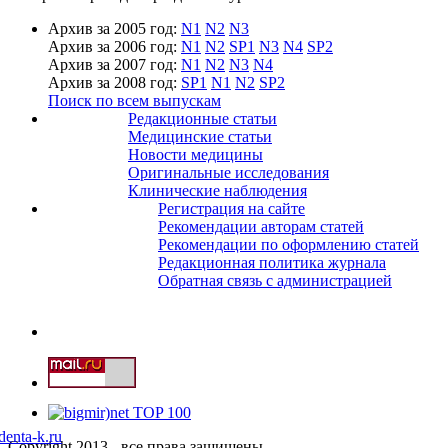
Архив за 2005 год:
N1
N2
N3
Архив за 2006 год:
N1
N2
SP1
N3
N4
SP2
Архив за 2007 год:
N1
N2
N3
N4
Архив за 2008 год:
SP1
N1
N2
SP2
Поиск по всем выпускам
Редакционные статьи
Медицинские статьи
Новости медицины
Оригинальные исследования
Клинические наблюдения
Регистрация на сайте
Рекомендации авторам статей
Рекомендации по оформлению статей
Редакционная политика журнала
Обратная связь с администрацией
denta-k.ru
Copyright 2013 - все права защищены