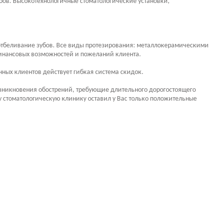
бов. Высокотехнологичные стоматологические установки,
 отбеливание зубов. Все виды протезирования: металлокерамическими
финансовых возможностей и пожеланий клиента.
нных клиентов действует гибкая система скидок.
зникновения обострений, требующие длительного дорогостоящего
у стоматологическую клинику оставил у Вас только положительные