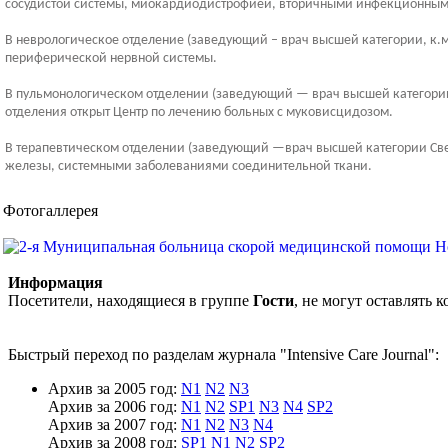
сосудистой системы, миокардиодистрофией, вторичными инфекционными
В неврологическое отделение (заведующий – врач высшей категории, к.
периферической нервной системы.
В пульмонологическом отделении (заведующий — врач высшей категории
отделения открыт Центр по лечению больных с муковисцидозом.
В терапевтическом отделении (заведующий —врач высшей категории Све
железы, системными заболеваниями соединительной ткани.
Фотогаллерея
Информация
Посетители, находящиеся в группе
Гости
, не могут оставлять
Быстрый переход по разделам журнала "Intensive Care Journal":
Архив за 2005 год:
N1
N2
N3
Архив за 2006 год:
N1
N2
SP1
N3
N4
SP2
Архив за 2007 год:
N1
N2
N3
N4
Архив за 2008 год:
SP1
N1
N2
SP2