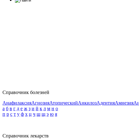
Справочник болезней
Анафилаксия
Агнозия
Атопический
Анкилоз
Адентия
Амнезия
Ан
а
б
в
г
д
е
ж
з
и
й
к
л
м
н
о
п
р
с
т
у
ф
х
ц
ч
ш
щ
э
ю
я
Справочник лекарств