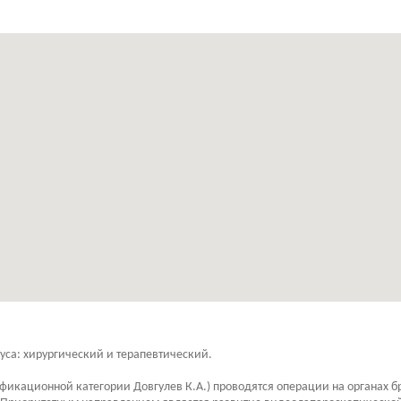
уса: хирургический и терапевтический.
икационной категории Довгулев К.А.) проводятся операции на органах б