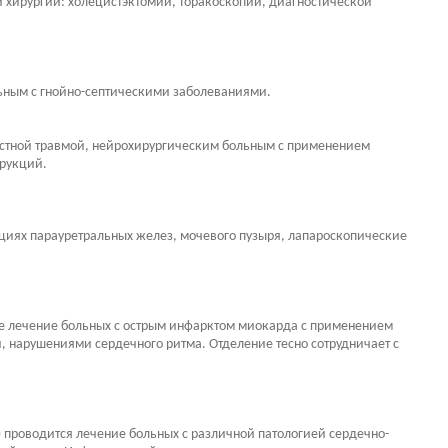
 хирургии: холецистэктомии, торакоскопии, диагностической
ьным с гнойно-септическими заболеваниями.
стной травмой, нейрохирургическим больным с применением
трукций.
циях парауретральных желез, мочевого пузыря, лапароскопические
е лечение больных с острым инфарктом миокарда с применением
 нарушениями сердечного ритма. Отделение тесно сотрудничает с
проводится лечение больных с различной патологией сердечно-