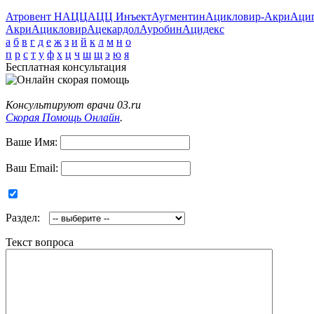
Атровент Н
АЦЦ
АЦЦ Инъект
Аугментин
Ацикловир-Акри
Аци
Акри
Ацикловир
Ацекардол
Ауробин
Ацидекс
а
б
в
г
д
е
ж
з
и
й
к
л
м
н
о
п
р
с
т
у
ф
х
ц
ч
ш
щ
э
ю
я
Бесплатная консультация
Консультируют врачи 03.ru
Скорая Помощь Онлайн
.
Ваше Имя:
Ваш Email:
Раздел:
Текст вопроса