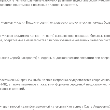
. Приоритетным направлением является развитие видеолапароскопической
ластика при грыжах с помощью аллотрансплантатов.
и Мешков Михаил Владимирович) оказывается хирургическая помощь бол
и Михеев Владимир Константинович) выполняются операции больным с ко
тез, оперативные вмешательства с использованием новейших металлоконс
ьянов Сергей Захарович) внедрены эндоскопические операции при опера
заслуженный врач РФ Цыба Лариса Петровна) осуществляется современно
МВ), а также пациентов с тяжелыми формами сердечной недостаточности,
онарных артерий.
 врач второй квалификационной категории Кунгурцева Ольга Андреевна) 