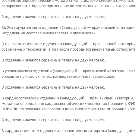
различные эндоскопические методы (ЭРХПГ, эндоскопический гемостаз)
лапароскопии. Широкое применение получила также ненатяжная герниоп
В отделении имеются сервисные палаты на двух человек.
Во 2-м хирургическом отделении (заведующий — врач высшей категори
Вотделенииимеетсясервиснаяпалатанадвухчеловек.
В травматологическом отделении (заведующий — врач высшей категори
современных технологий, в том числе проводится внеочаговый остеосин
В отделении имеются сервисные палаты на двух человек.
В урологическом отделении (заведующий — врач высшей категории Емел
операции при кистах почек, камнях мочеточника, варикоцеле.
В отделении имеются сервисные палаты на двух человек.
В кардиологическом отделении (заведующий — врач высшей категории, 
методики определения кардиоспецифических ферментов (тропонин, КФК-
ННИИПК, по показаниям проводит коронарографию и стентирование кор
В отделении имеются сервисные палаты на двух человек.
В кардиологическом отделении терапевтического корпуса (заведующий —