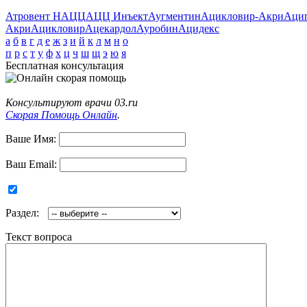
Атровент Н
АЦЦ
АЦЦ Инъект
Аугментин
Ацикловир-Акри
Аци
Акри
Ацикловир
Ацекардол
Ауробин
Ацидекс
а
б
в
г
д
е
ж
з
и
й
к
л
м
н
о
п
р
с
т
у
ф
х
ц
ч
ш
щ
э
ю
я
Бесплатная консультация
Консультируют врачи 03.ru
Скорая Помощь Онлайн
.
Ваше Имя:
Ваш Email:
Раздел:
Текст вопроса