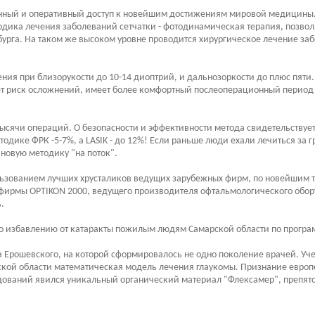
енный и оперативный доступ к новейшим достижениям мировой медицины
одика лечения заболеваний сетчатки - фотодинамическая терапия, позвол
бурга. На таком же высоком уровне проводится хирургическое лечение за
ия при близорукости до 10-14 диоптрий, и дальнозоркости до плюс пяти
ет риск осложнений, имеет более комфортный послеоперационный период 
тысячи операций. О безопасности и эффективности метода свидетельствуе
етодике ФРК -5-7%, а LASIK - до 12%! Если раньше люди ехали лечиться за
 новую методику "на поток".
ользованием лучших хрусталиков ведущих зарубежных фирм, по новейшим т
фирмы OPTIKON 2000, ведущего производителя офтальмологического обору
.
о избавлению от катаракты пожилым людям Самарской области по програ
 Ерошевского, на которой сформировалось не одно поколение врачей. Уч
рской области математическая модель лечения глаукомы. Признание европ
едований явился уникальный органический материал "Флексамер", препя