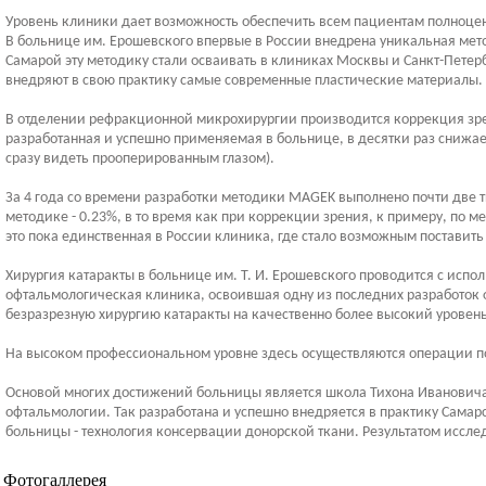
Уровень клиники дает возможность обеспечить всем пациентам полноц
В больнице им. Ерошевского впервые в России внедрена уникальная мет
Самарой эту методику стали осваивать в клиниках Москвы и Санкт-Петер
внедряют в свою практику самые современные пластические материалы.
В отделении рефракционной микрохирургии производится коррекция зрен
разработанная и успешно применяемая в больнице, в десятки раз снижа
сразу видеть прооперированным глазом).
За 4 года со времени разработки методики MAGEK выполнено почти две 
методике - 0.23%, в то время как при коррекции зрения, к примеру, по м
это пока единственная в России клиника, где стало возможным поставить
Хирургия катаракты в больнице им. Т. И. Ерошевского проводится с исп
офтальмологическая клиника, освоившая одну из последних разработок 
безразрезную хирургию катаракты на качественно более высокий уровень
На высоком профессиональном уровне здесь осуществляются операции п
Основой многих достижений больницы является школа Тихона Ивановича
офтальмологии. Так разработана и успешно внедряется в практику Сама
больницы - технология консервации донорской ткани. Результатом иссл
Фотогаллерея