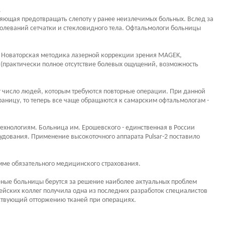
.
яющая предотвращать слепоту у ранее неизлечимых больных. Вслед за
болеваний сетчатки и стекловидного тела. Офтальмологи больницы
. Новаторская методика лазерной коррекции зрения MAGEK,
(практически полное отсутствие болевых ощущений, возможность
т число людей, которым требуются повторные операции. При данной
 границу, то теперь все чаще обращаются к самарским офтальмологам -
ехнологиям. Больница им. Ерошевского - единственная в России
дования. Применение высокоточного аппарата Pulsar-2 поставило
мме обязательного медицинского страхования.
еные больницы берутся за решение наиболее актуальных проблем
ейских коллег получила одна из последних разработок специалистов
тствующий отторжению тканей при операциях.