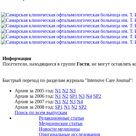
Информация
Посетители, находящиеся в группе
Гости
, не могут оставлять
Быстрый переход по разделам журнала "Intensive Care Journal":
Архив за 2005 год:
N1
N2
N3
Архив за 2006 год:
N1
N2
SP1
N3
N4
SP2
Архив за 2007 год:
N1
N2
N3
N4
Архив за 2008 год:
SP1
N1
N2
SP2
Поиск по всем выпускам
Редакционные статьи
Медицинские статьи
Новости медицины
Оригинальные исследования