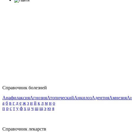
Справочник болезней
Анафилаксия
Агнозия
Атопический
Анкилоз
Адентия
Амнезия
Ан
а
б
в
г
д
е
ж
з
и
й
к
л
м
н
о
п
р
с
т
у
ф
х
ц
ч
ш
щ
э
ю
я
Справочник лекарств