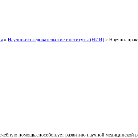
ия
»
Научно-исследовательские институты (НИИ)
» Научно- прак
лечебную помощь,способствует развитию научной медицинской 