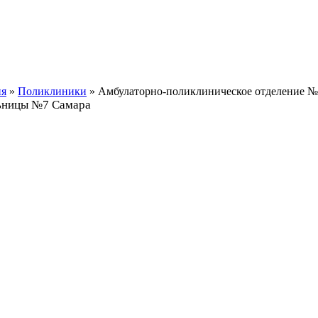
ия
»
Поликлиники
» Амбулаторно-поликлиническое отделение №
льницы №7 Самара