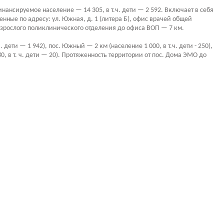
ансируемое население — 14 305, в т.ч. дети — 2 592. Включает в себя
нные по адресу: ул. Южная, д. 1 (литера Б), офис врачей общей
 взрослого поликлинического отделения до офиса ВОП — 7 км.
дети — 1 942), пос. Южный — 2 км (население 1 000, в т.ч. дети - 250),
80, в т. ч. дети — 20). Протяженность территории от пос. Дома ЭМО до