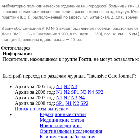
Амбулаторно-поликлиническое отделение №3 городской больницы №7 Самар
взрослое поликлиническое отделение, расположенное по адресу: ул. Южна
практики (ВОП), расположенный по адресу: ул. Батайская, д. 10 (5 врач
В зону обслуживания АПО № 3 входят отдаленные поселки, расстояние от цен
Дома ЭМО — 3 км (население 1 200, в т.ч. дети — 350), пос. 41 км — 5 км 
станции Царевщина вдоль трассы — 20 км.
Фотогаллерея
Информация
Посетители, находящиеся в группе
Гости
, не могут оставлять
Быстрый переход по разделам журнала "Intensive Care Journal":
Архив за 2005 год:
N1
N2
N3
Архив за 2006 год:
N1
N2
SP1
N3
N4
SP2
Архив за 2007 год:
N1
N2
N3
N4
Архив за 2008 год:
SP1
N1
N2
SP2
Поиск по всем выпускам
Редакционные статьи
Медицинские статьи
Новости медицины
Оригинальные исследования
Клинические наблюдения