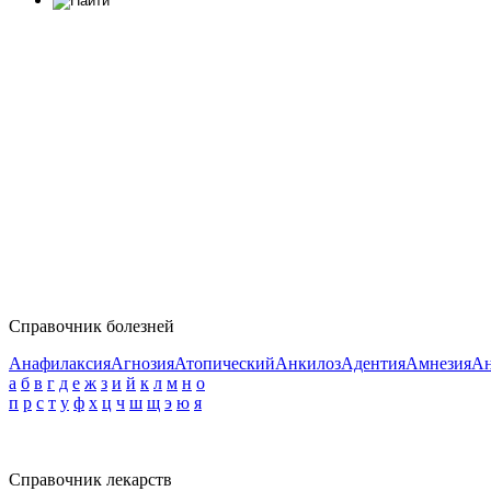
Справочник болезней
Анафилаксия
Агнозия
Атопический
Анкилоз
Адентия
Амнезия
Ан
а
б
в
г
д
е
ж
з
и
й
к
л
м
н
о
п
р
с
т
у
ф
х
ц
ч
ш
щ
э
ю
я
Справочник лекарств