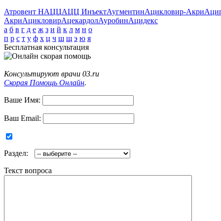
Атровент Н
АЦЦ
АЦЦ Инъект
Аугментин
Ацикловир-Акри
Аци
Акри
Ацикловир
Ацекардол
Ауробин
Ацидекс
а
б
в
г
д
е
ж
з
и
й
к
л
м
н
о
п
р
с
т
у
ф
х
ц
ч
ш
щ
э
ю
я
Бесплатная консультация
Консультируют врачи 03.ru
Скорая Помощь Онлайн
.
Ваше Имя:
Ваш Email:
Раздел:
Текст вопроса