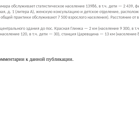
а обслуживает статистическое население 13986, в т.ч. дети — 2 439, фин
я, д. 1 (литера А), женскую консультацию и детское отделение, расположе
ей общей практики обслуживают 7 500 взрослого населения). Расстояние от
трального здания до пос. Красная Глинка — 2 км (население 9 300, в т.ч. 
(население 120, в т.ч. дети — 30), станция Царевщина — 13 км (население 
 комментарии к данной публикации.