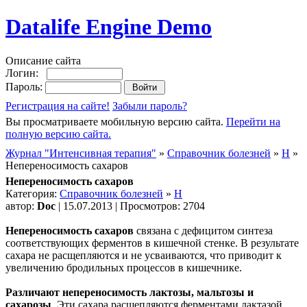
Datalife Engine Demo
Описание сайта
Логин:
Пароль:
Регистрация на сайте!
Забыли пароль?
Вы просматриваете мобильную версию сайта.
Перейти на
полную версию сайта.
Журнал "Интенсивная терапия"
»
Справочник болезней
»
Н
»
Непереносимость сахаров
Непереносимость сахаров
Категория:
Справочник болезней
»
Н
автор:
Doc
| 15.07.2013 | Просмотров: 2704
Непереносимость сахаров
связана с дефицитом синтеза
соответствующих ферментов в кишечной стенке. В результате
сахара не расщепляются и не усваиваются, что приводит к
увеличению бродильных процессов в кишечнике.
Различают непереносимость лактозы, мальтозы и
сахарозы
. Эти сахара расщепляются ферментами лактазой,