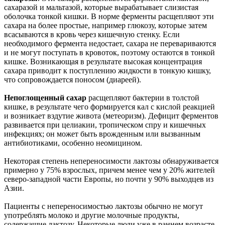
сахаразой и мальтазой, которые вырабатывает cлизистая
оболочка тонкой кишки. В норме ферменты расщепляют эти
сахара на более простые, например глюкозу, которые затем
всасываются в кровь через кишечную стенку. Если
необходимого фермента недостает, сахара не перевариваются
и не могут поступать в кровоток, поэтому остаются в тонкой
кишке. Возникающая в результате высокая концентрация
сахара приводит к поступлению жидкости в тонкую кишку,
что сопровождается поносом (диареей).
Непоглощенный сахар
расщепляют бактерии в толстой
кишке, в результате чего формируется кал с кислой реакцией
и возникает вздутие живота (метеоризм). Дефицит ферментов
развивается при целиакии, тропическом спру и кишечных
инфекциях; он может быть врожденным или вызванным
антибиотиками, особенно неомицином.
Некоторая степень непереносимости лактозы обнаруживается
примерно у 75% взрослых, причем менее чем у 20% жителей
северо-западной части Европы, но почти у 90% выходцев из
Азии.
Пациенты с непереносимостью лактозы обычно не могут
употреблять молоко и другие молочные продукты,
содержащие лактозу. Некоторые люди уже в раннем возрасте