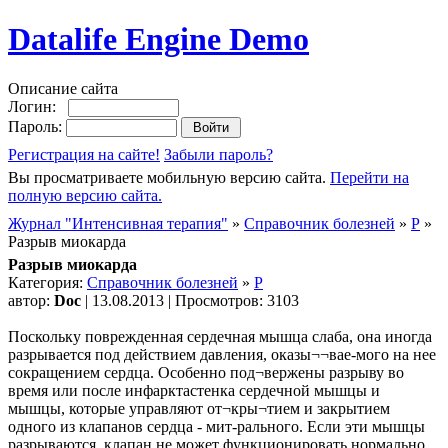
Datalife Engine Demo
Описание сайта
Логин:
Пароль:
Регистрация на сайте!
Забыли пароль?
Вы просматриваете мобильную версию сайта.
Перейти на
полную версию сайта.
Журнал "Интенсивная терапия"
»
Справочник болезней
»
Р
»
Разрыв миокарда
Разрыв миокарда
Категория:
Справочник болезней
»
Р
автор:
Doc
| 13.08.2013 | Просмотров: 3103
Поскольку поврежденная сердечная мышца слаба, она иногда
разрывается под действием давления, оказы¬¬вае-мого на нее
сокращением сердца. Особенно под¬вержены разрыву во
время или после инфарктастенка сердечной мышцы и
мышцы, которые управляют от¬кры¬тием и закрытием
одного из клапанов сердца - мит-рального. Если эти мышцы
разрываются, клапан не может функционировать нормально,