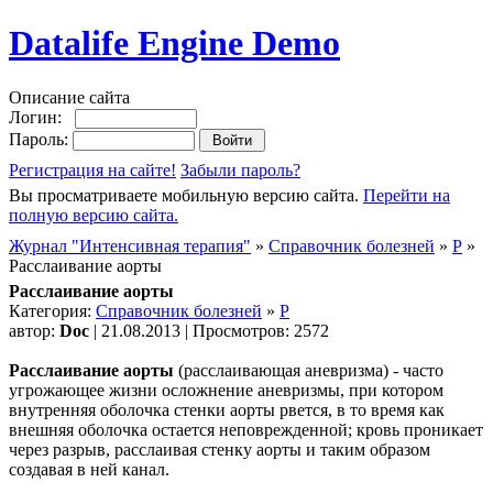
Datalife Engine Demo
Описание сайта
Логин:
Пароль:
Регистрация на сайте!
Забыли пароль?
Вы просматриваете мобильную версию сайта.
Перейти на
полную версию сайта.
Журнал "Интенсивная терапия"
»
Справочник болезней
»
Р
»
Расслаивание аорты
Расслаивание аорты
Категория:
Справочник болезней
»
Р
автор:
Doc
| 21.08.2013 | Просмотров: 2572
Расслаивание аорты
(расслаивающая аневризма) - часто
угрожающее жизни осложнение аневризмы, при котором
внутренняя оболочка стенки аорты рвется, в то время как
внешняя оболочка остается неповрежденной; кровь проникает
через разрыв, расслаивая стенку аорты и таким образом
создавая в ней канал.