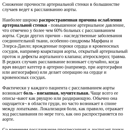
Снижение прочности артериальной стенки в большинстве
случаев ведет к расслаиванию аорты.
Наиболее широко
распространенная причина ослабления
артериальной стенки
- повышенное артериальное давление,
что отмечено у более чем 60% больных с расслаиванием
аорты. Среди других причин - наследственные заболевания
соединительной ткани, особенно синдромы Марфана и
Элерса-Данло; врожденные пороки сердца и кровеносных
сосудов, например коарктация аорты, открытый артериальный
проток и дефекты аортального клапана; атеросклероз; травма.
В редких случаях расслаивание возникает случайно, когда
врач вводит катетер в артерию (например, при аортографии
или ангиографии) или делает операцию на сердце и
кровеносных сосудах.
Фактически у каждого пациента с расслаиванием аорты
возникает
боль - внезапная, мучительная.
Чаще всего ее
описы¬вают как рвущую или раздирающую. Обычно она
ощущается¬ в области груди, но часто возникает в спине
между лопатками. Локализация боли, как правило, отражает
ход расслаивания по мере того, как оно распространяется по
аорте.
Со временем расслаивание прогрессирует и достигает точки,