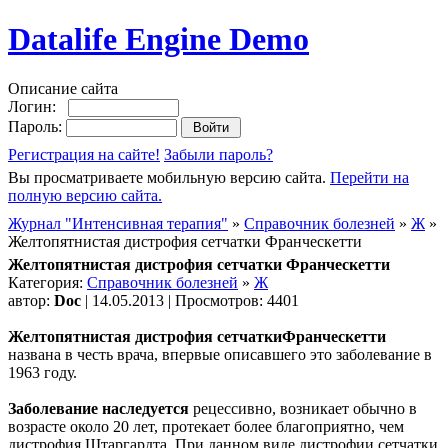
Datalife Engine Demo
Описание сайта
Логин:
Пароль:
Регистрация на сайте!
Забыли пароль?
Вы просматриваете мобильную версию сайта.
Перейти на
полную версию сайта.
Журнал "Интенсивная терапия"
»
Справочник болезней
»
Ж
»
Желтопятнистая дистрофия сетчатки Франческетти
Желтопятнистая дистрофия сетчатки Франческетти
Категория:
Справочник болезней
»
Ж
автор:
Doc
| 14.05.2013 | Просмотров: 4401
Желтопятнистая дистрофия сетчаткиФранческетти
названа в честь врача, впервые описавшего это заболевание в
1963 году.
Заболевание наследуется
рецессивно, возникает обычно в
возрасте около 20 лет, протекает более благоприятно, чем
дистрофия Штаргардта. При данном виде дистрофии сетчатки