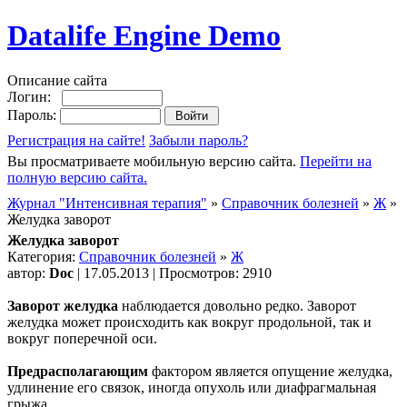
Datalife Engine Demo
Описание сайта
Логин:
Пароль:
Регистрация на сайте!
Забыли пароль?
Вы просматриваете мобильную версию сайта.
Перейти на
полную версию сайта.
Журнал "Интенсивная терапия"
»
Справочник болезней
»
Ж
»
Желудка заворот
Желудка заворот
Категория:
Справочник болезней
»
Ж
автор:
Doc
| 17.05.2013 | Просмотров: 2910
Заворот желудка
наблюдается довольно редко. Заворот
желудка может происходить как вокруг продольной, так и
вокруг поперечной оси.
Предрасполагающим
фактором является опущение желудка,
удлинение его связок, иногда опухоль или диафрагмальная
грыжа.