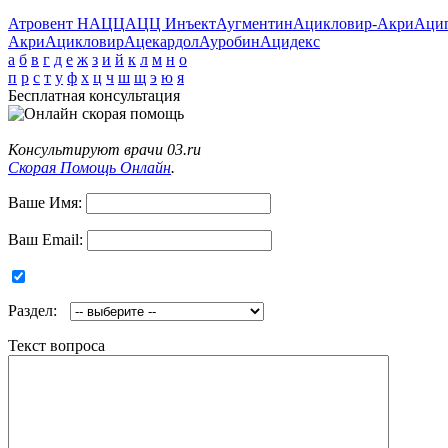
Атровент Н
АЦЦ
АЦЦ Инъект
Аугментин
Ацикловир-Акри
Аци
Акри
Ацикловир
Ацекардол
Ауробин
Ацидекс
а
б
в
г
д
е
ж
з
и
й
к
л
м
н
о
п
р
с
т
у
ф
х
ц
ч
ш
щ
э
ю
я
Бесплатная консультация
Консультируют врачи 03.ru
Скорая Помощь Онлайн
.
Ваше Имя:
Ваш Email:
Раздел:
Текст вопроса