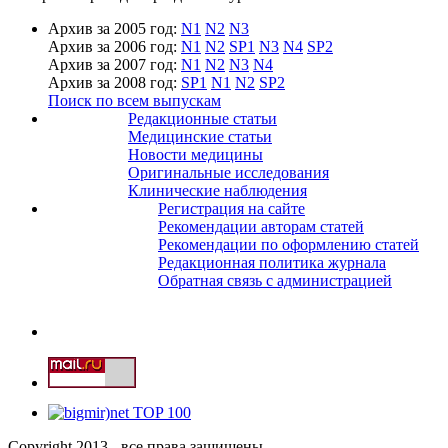
Архив за 2005 год:
N1
N2
N3
Архив за 2006 год:
N1
N2
SP1
N3
N4
SP2
Архив за 2007 год:
N1
N2
N3
N4
Архив за 2008 год:
SP1
N1
N2
SP2
Поиск по всем выпускам
Редакционные статьи
Медицинские статьи
Новости медицины
Оригинальные исследования
Клинические наблюдения
Регистрация на сайте
Рекомендации авторам статей
Рекомендации по оформлению статей
Редакционная политика журнала
Обратная связь с администрацией
Copyright 2013 - все права защищены