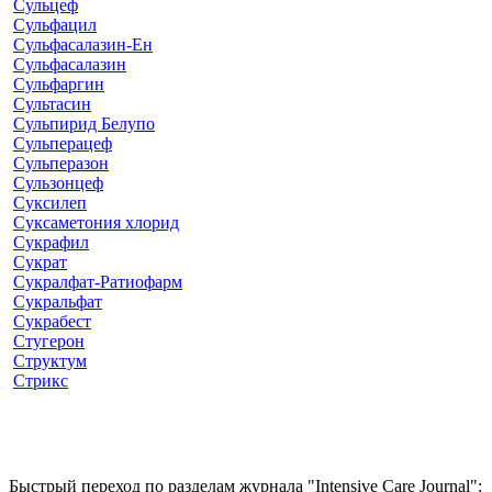
Сульцеф
Сульфацил
Сульфасалазин-Ен
Сульфасалазин
Сульфаргин
Сультасин
Сульпирид Белупо
Сульперацеф
Сульперазон
Сульзонцеф
Суксилеп
Суксаметония хлорид
Сукрафил
Сукрат
Сукралфат-Ратиофарм
Сукральфат
Сукрабест
Стугерон
Структум
Стрикс
Быстрый переход по разделам журнала "Intensive Care Journal":