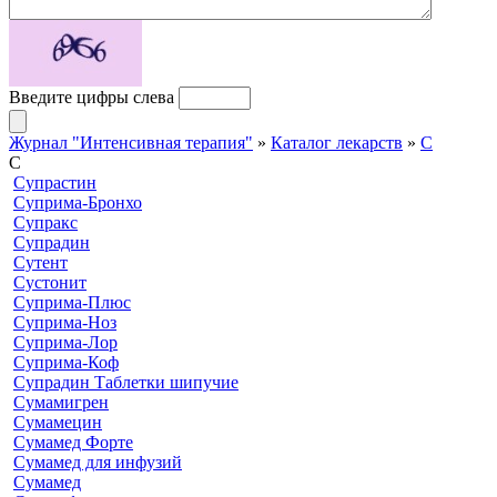
Введите цифры слева
Журнал "Интенсивная терапия"
»
Каталог лекарств
»
C
C
Супрастин
Суприма-Бронхо
Супракс
Супрадин
Сутент
Сустонит
Суприма-Плюс
Суприма-Ноз
Суприма-Лор
Суприма-Коф
Супрадин Таблетки шипучие
Сумамигрен
Сумамецин
Сумамед Форте
Сумамед для инфузий
Сумамед