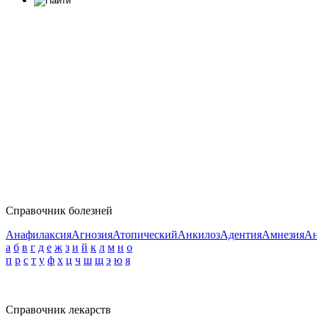
Справочник болезней
Анафилаксия
Агнозия
Атопический
Анкилоз
Адентия
Амнезия
Ан
а
б
в
г
д
е
ж
з
и
й
к
л
м
н
о
п
р
с
т
у
ф
х
ц
ч
ш
щ
э
ю
я
Справочник лекарств