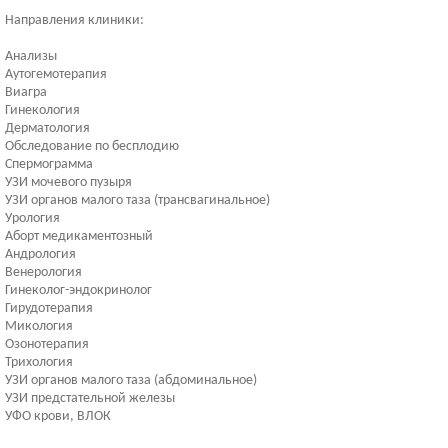
Направления клиники:
Анализы
Аутогемотерапия
Виагра
Гинекология
Дерматология
Обследование по бесплодию
Спермограмма
УЗИ мочевого пузыря
УЗИ органов малого таза (трансвагинальное)
Урология
Аборт медикаментозный
Андрология
Венерология
Гинеколог-эндокринолог
Гирудотерапия
Микология
Озонотерапия
Трихология
УЗИ органов малого таза (абдоминальное)
УЗИ предстательной железы
УФО крови, ВЛОК