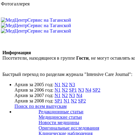
Фотогаллерея
Информация
Посетители, находящиеся в группе
Гости
, не могут оставлять
Быстрый переход по разделам журнала "Intensive Care Journal":
Архив за 2005 год:
N1
N2
N3
Архив за 2006 год:
N1
N2
SP1
N3
N4
SP2
Архив за 2007 год:
N1
N2
N3
N4
Архив за 2008 год:
SP1
N1
N2
SP2
Поиск по всем выпускам
Редакционные статьи
Медицинские статьи
Новости медицины
Оригинальные исследования
Клинические наблюдения