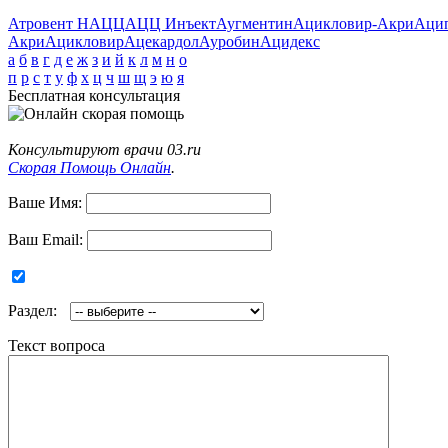
Атровент Н
АЦЦ
АЦЦ Инъект
Аугментин
Ацикловир-Акри
Аци
Акри
Ацикловир
Ацекардол
Ауробин
Ацидекс
а
б
в
г
д
е
ж
з
и
й
к
л
м
н
о
п
р
с
т
у
ф
х
ц
ч
ш
щ
э
ю
я
Бесплатная консультация
Консультируют врачи 03.ru
Скорая Помощь Онлайн
.
Ваше Имя:
Ваш Email:
Раздел:
Текст вопроса