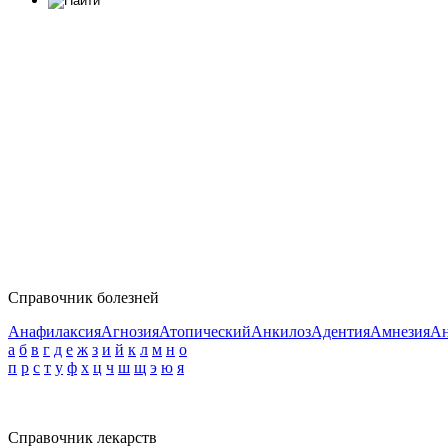
Справочник болезней
Анафилаксия
Агнозия
Атопический
Анкилоз
Адентия
Амнезия
Ан
а
б
в
г
д
е
ж
з
и
й
к
л
м
н
о
п
р
с
т
у
ф
х
ц
ч
ш
щ
э
ю
я
Справочник лекарств