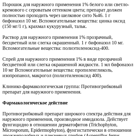
Порошок для наружного применения 1% белого или светло-
кремового с сероватым оттенком цвета; препарат должен
полностью проходить через шелковое сито №46. 1 г
бифоназол 10 мг. Вспомогательные вещества: цинка оксид
(150 мг/1 г), крахмал кукурузный, тальк.
Раствор для наружного применения 1% прозрачный,
бесцветный или слегка окрашенный. 1 г бифоназол 10 мг.
Вспомогательные вещества: полиэтиленоксид-400.
Спрей для наружного применения 1% в виде прозрачной
бесцветной или слегка окрашенной жидкости. 1 мл бифоназол
10 мг Вспомогательные вещества: пропиленгликоль,
изопропанол, макрогол (полиэтиленоксид 400).
Клинико-фармакологическая группа: Противогрибковый
препарат для наружного применения.
Фармакологическое действие
Противогрибковый препарат широкого спектра действия для
наружного применения, производное имидазола. Действует
фунгицидно в отношении дерматофитов (Trichophyton,
Microsporum, Epidermophyton), фунгистатически в отношении
дрожжеподобных и плесневых грибов (Aspergillus ferrus,