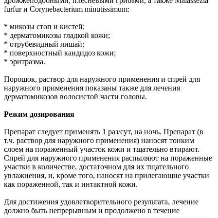
дрожжеподобными, плесневыми грибами, а также Malassezia
furfur и Corynebacterium minutissimum:
* микозы стоп и кистей;
* дерматомикозы гладкой кожи;
* отрубевидный лишай;
* поверхностный кандидоз кожи;
* эритразма.
Порошок, раствор для наружного применения и спрей для
наружного применения показаны также для лечения
дерматомикозов волосистой части головы.
Режим дозирования
Препарат следует применять 1 раз/сут, на ночь. Препарат (в
т.ч. раствор для наружного применения) наносят тонким
слоем на пораженный участок кожи и тщательно втирают.
Спрей для наружного применения распыляют на пораженные
участки в количестве, достаточном для их тщательного
увлажнения, и, кроме того, наносят на прилегающие участки
как пораженной, так и интактной кожи.
Для достижения удовлетворительного результата, лечение
должно быть непрерывным и продолжено в течение