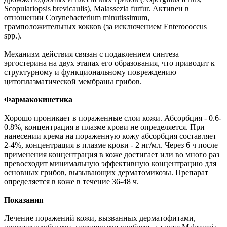
Scopulariopsis brevicaulis), Malassezia furfur. Активен в
отношении Corynebacterium minutissimum,
грамположительных кокков (за исключением Enterococcus
spp.).
Механизм действия связан с подавлением синтеза
эргостерина на двух этапах его образования, что приводит к
структурному и функциональному повреждению
цитоплазматической мембраны грибов.
Фармакокинетика
Хорошо проникает в пораженные слои кожи. Абсорбция - 0.6-
0.8%, концентрация в плазме крови не определяется. При
нанесении крема на пораженную кожу абсорбция составляет
2-4%, концентрация в плазме крови - 2 нг/мл. Через 6 ч после
применения концентрация в коже достигает или во много раз
превосходит минимальную эффективную концентрацию для
основных грибов, вызывающих дерматомикозы. Препарат
определяется в коже в течение 36-48 ч.
Показания
Лечение поражений кожи, вызванных дерматофитами,