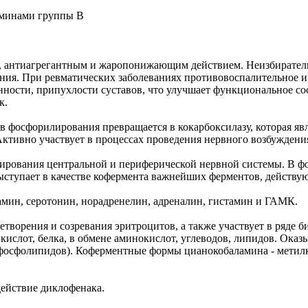
аминами группы В
 антиагрегантным и жаропонижающим действием. Неизбирательн
ения. При ревматических заболеваниях противовоспалительное 
ости, припухлости суставов, что улучшает функциональное сос
к.
сов фосфорилирования превращается в кокарбоксилазу, которая 
ктивно участвует в процессах проведения нервного возбуждения
ирования центральной и периферической нервной системы. В ф
ыступает в качестве кофермента важнейших ферментов, действу
памин, серотонин, норадренелин, адреналин, гистамин и ГАМК.
творения и созревания эритроцитов, а также участвует в ряде
 кислот, белка, в обмене аминокислот, углеводов, липидов. Ока
 фосфолипидов). Коферментные формы цианокобаламина - метил
ействие диклофенака.