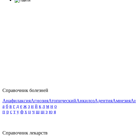
Справочник болезней
Анафилаксия
Агнозия
Атопический
Анкилоз
Адентия
Амнезия
Ан
а
б
в
г
д
е
ж
з
и
й
к
л
м
н
о
п
р
с
т
у
ф
х
ц
ч
ш
щ
э
ю
я
Справочник лекарств