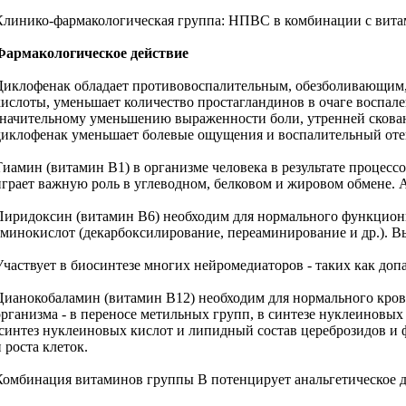
Клинико-фармакологическая группа: НПВС в комбинации с вит
Фармакологическое действие
Диклофенак обладает противовоспалительным, обезболивающим,
кислоты, уменьшает количество простагландинов в очаге воспал
значительному уменьшению выраженности боли, утренней скованн
диклофенак уменьшает болевые ощущения и воспалительный оте
Тиамин (витамин В1) в организме человека в результате процес
играет важную роль в углеводном, белковом и жировом обмене. А
Пиридоксин (витамин В6) необходим для нормального функцион
аминокислот (декарбоксилирование, переаминирование и др.). В
Участвует в биосинтезе многих нейромедиаторов - таких как до
Цианокобаламин (витамин В12) необходим для нормального крове
организма - в переносе метильных групп, в синтезе нуклеиновых
(синтез нуклеиновых кислот и липидный состав цереброзидов и
 роста клеток.
Комбинация витаминов группы В потенцирует анальгетическое д