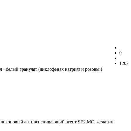
0
1202
л - белый гранулят (диклофенак натрия) и розовый
 силиконовый антивспенивающий агент SE2 МС, желатин,