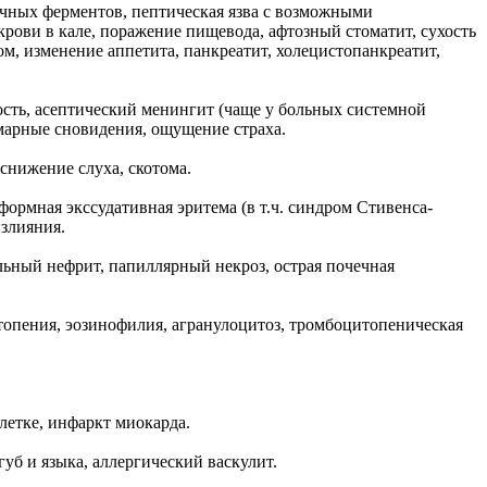
очных ферментов, пептическая язва с возможными
крови в кале, поражение пищевода, афтозный стоматит, сухость
ом, изменение аппетита, панкреатит, холецистопанкреатит,
ность, асептический менингит (чаще у больных системной
марные сновидения, ощущение страха.
 снижение слуха, скотома.
формная экссудативная эритема (в т.ч. синдром Стивенса-
злияния.
альный нефрит, папиллярный некроз, острая почечная
итопения, эозинофилия, агранулоцитоз, тромбоцитопеническая
клетке, инфаркт миокарда.
уб и языка, аллергический васкулит.