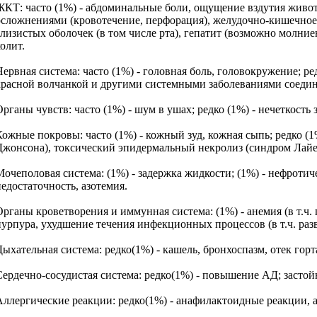
ЖКТ: часто (1%) - абдоминальные боли, ощущение вздутия живот
осложнениями (кровотечение, перфорация), желудочно-кишечное к
слизистых оболочек (в том числе рта), гепатит (возможно молние
олит.
Нервная система: часто (1%) - головная боль, головокружение; р
красной волчанкой и другими системными заболеваниями соедини
Органы чувств: часто (1%) - шум в ушах; редко (1%) - нечеткост
Кожные покровы: часто (1%) - кожный зуд, кожная сыпь; редко (1
Джонсона), токсический эпидермальный некролиз (синдром Лайе
Мочеполовая система: (1%) - задержка жидкости; (1%) - нефроти
недостаточность, азотемия.
Органы кроветворения и иммунная система: (1%) - анемия (в т.ч
пурпура, ухудшение течения инфекционных процессов (в т.ч. раз
Дыхательная система: редко(1%) - кашель, бронхоспазм, отек гор
Сердечно-сосудистая система: редко(1%) - повышение АД; застойн
Аллергические реакции: редко(1%) - анафилактоидные реакции, а