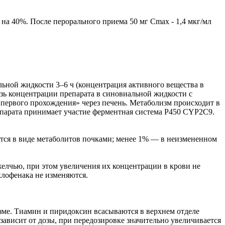
на 40%. После перорального приема 50 мг Сmax - 1,4 мкг/мл
льной жидкости 3–6 ч (концентрация активного вещества в
вязь концентрации препарата в синовиальной жидкости с
«первого прохождения» через печень. Метаболизм происходит в
епарата принимает участие ферментная система Р450 CYP2С9.
ится в виде метаболитов почками; менее 1% — в неизмененном
желчью, при этом увеличения их концентрации в крови не
лофенака не изменяются.
зме. Тиамин и пиридоксин всасываются в верхнем отделе
зависит от дозы, при передозировке значительно увеличивается