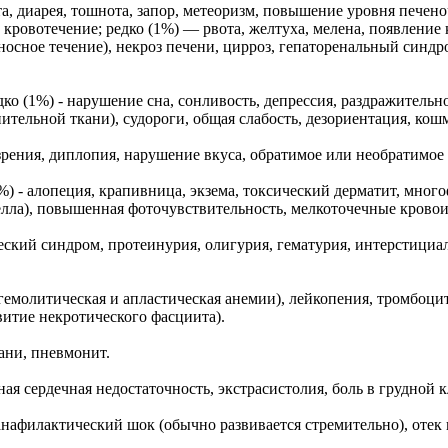
а, диарея, тошнота, запор, метеоризм, повышение уровня печен
ровотечение; редко (1%) — рвота, желтуха, мелена, появление 
носное течение), некроз печени, цирроз, гепаторенальный синдр
едко (1%) - нарушение сна, сонливость, депрессия, раздражитель
тельной ткани), судороги, общая слабость, дезориентация, кош
ь зрения, диплопия, нарушение вкуса, обратимое или необратимое
%) - алопеция, крапивница, экзема, токсический дерматит, много
лла), повышенная фоточувствительность, мелкоточечные кровои
ческий синдром, протеинурия, олигурия, гематурия, интерстици
. гемолитическая и апластическая анемии), лейкопения, тромбоц
витие некротического фасциита).
тани, пневмонит.
ая сердечная недостаточность, экстрасистолия, боль в грудной 
нафилактический шок (обычно развивается стремительно), отек г