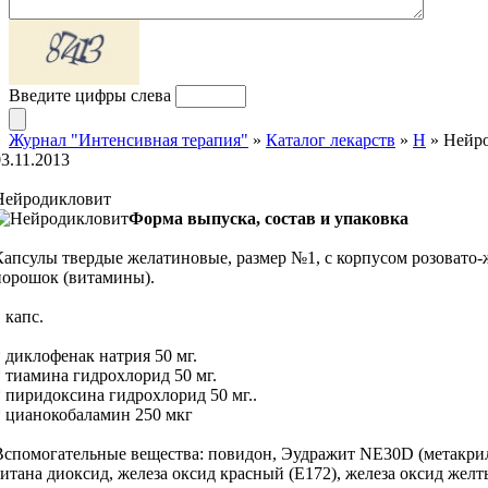
Введите цифры слева
Журнал "Интенсивная терапия"
»
Каталог лекарств
»
Н
» Нейр
03.11.2013
Нейродикловит
Форма выпуска, состав и упаковка
Капсулы твердые желатиновые, размер №1, с корпусом розовато-ж
порошок (витамины).
 капс.
* диклофенак натрия 50 мг.
* тиамина гидрохлорид 50 мг.
* пиридоксина гидрохлорид 50 мг..
* цианокобаламин 250 мкг
Вспомогательные вещества: повидон, Эудражит NE30D (метакрил
титана диоксид, железа оксид красный (Е172), железа оксид желт