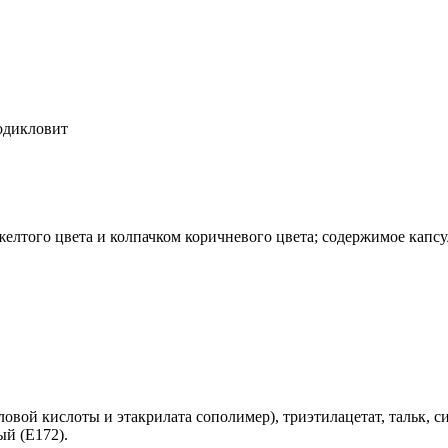
одикловит
елтого цвета и колпачком коричневого цвета; содержимое капсу
овой кислоты и этакрилата сополимер), триэтилацетат, тальк,
ый (Е172).