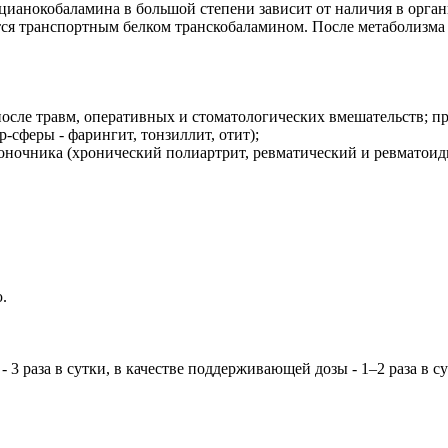
ианокобаламина в большой степени зависит от наличия в органи
тся транспортным белком транскобаламином. После метаболизма
осле травм, оперативных и стоматологических вмешательств; пр
-сферы - фарингит, тонзиллит, отит);
воночника (хронический полиартрит, ревматический и ревматоид
.
 3 раза в сутки, в качестве поддерживающей дозы - 1–2 раза в с