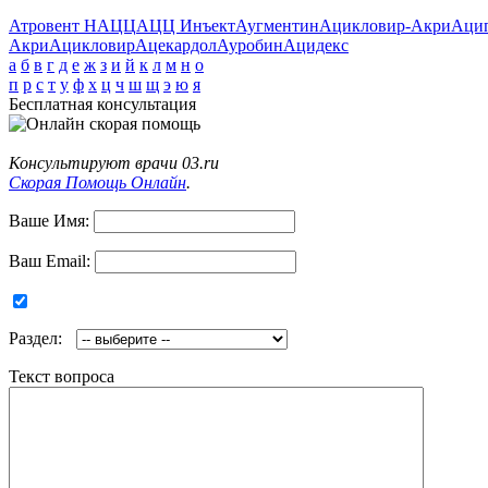
Атровент Н
АЦЦ
АЦЦ Инъект
Аугментин
Ацикловир-Акри
Аци
Акри
Ацикловир
Ацекардол
Ауробин
Ацидекс
а
б
в
г
д
е
ж
з
и
й
к
л
м
н
о
п
р
с
т
у
ф
х
ц
ч
ш
щ
э
ю
я
Бесплатная консультация
Консультируют врачи 03.ru
Скорая Помощь Онлайн
.
Ваше Имя:
Ваш Email:
Раздел:
Текст вопроса