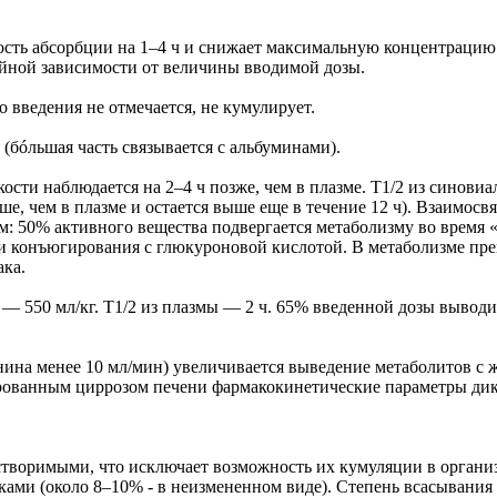
ость абсорбции на 1–4 ч и снижает максимальную концентрацию 
нейной зависимости от величины вводимой дозы.
введения не отмечается, не кумулирует.
(бóльшая часть связывается с альбуминами).
ти наблюдается на 2–4 ч позже, чем в плазме. Т1/2 из синовиа
ше, чем в плазме и остается выше еще в течение 12 ч). Взаимос
: 50% активного вещества подвергается метаболизму во время 
 и конъюгирования с глюкуроновой кислотой. В метаболизме пр
ака.
 — 550 мл/кг. Т1/2 из плазмы — 2 ч. 65% введенной дозы вывод
ина менее 10 мл/мин) увеличивается выведение метаболитов с 
рованным циррозом печени фармакокинетические параметры дик
створимыми, что исключает возможность их кумуляции в органи
ами (около 8–10% - в неизмененном виде). Степень всасывания 