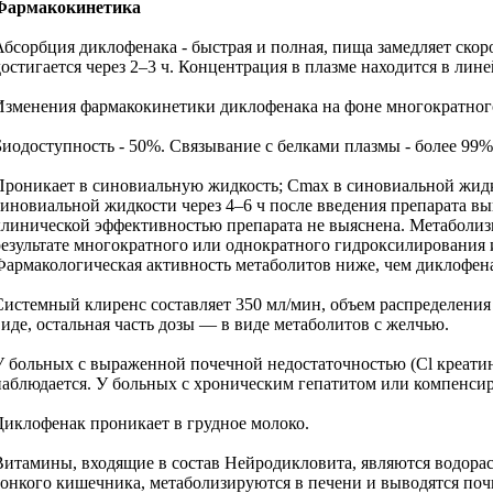
Фармакокинетика
Абсорбция диклофенака - быстрая и полная, пища замедляет скор
достигается через 2–3 ч. Концентрация в плазме находится в ли
Изменения фармакокинетики диклофенака на фоне многократного 
Биодоступность - 50%. Связывание с белками плазмы - более 99% 
Проникает в синовиальную жидкость; Сmax в синовиальной жидкос
синовиальной жидкости через 4–6 ч после введения препарата вы
клинической эффективностью препарата не выяснена. Метаболизм
результате многократного или однократного гидроксилирования
Фармакологическая активность метаболитов ниже, чем диклофен
Системный клиренс составляет 350 мл/мин, объем распределения
виде, остальная часть дозы — в виде метаболитов с желчью.
У больных с выраженной почечной недостаточностью (Cl креатин
наблюдается. У больных с хроническим гепатитом или компенси
Диклофенак проникает в грудное молоко.
Витамины, входящие в состав Нейродикловита, являются водора
тонкого кишечника, метаболизируются в печени и выводятся почк