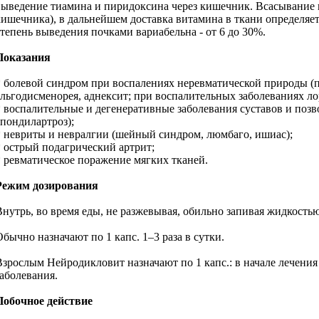
выведение тиамина и пиридоксина через кишечник. Всасывание ц
кишечника), в дальнейшем доставка витамина в ткани определяе
степень выведения почками вариабельна - от 6 до 30%.
Показания
* болевой синдром при воспалениях неревматической природы (п
альгодисменорея, аднексит; при воспалительных заболеваниях лор
* воспалительные и дегенеративные заболевания суставов и поз
спондилартроз);
* невриты и невралгии (шейный синдром, люмбаго, ишиас);
* острый подагрический артрит;
* ревматическое поражение мягких тканей.
Режим дозирования
Внутрь, во время еды, не разжевывая, обильно запивая жидкостью
Обычно назначают по 1 капс. 1–3 раза в сутки.
Взрослым Нейродикловит назначают по 1 капс.: в начале лечения -
заболевания.
Побочное действие