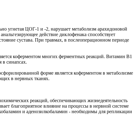
о угнетая ЦОГ-1 и -2, нарушает метаболизм арахидоновой
и анальгезирующее действие диклофенака способствует
тояние сустава. При травмах, в послеоперационном периоде
является коферментом многих ферментных реакций. Витамин В1
 в синапсах.
осфорилированной форме является коферментом в метаболизме
ющих в нервных тканях.
 биохимических реакций, обеспечивающих жизнедеятельность
зывает благоприятное влияние на процессы в нервной системе
кобаламин и аденозилкобаламин - необходимы для репликации