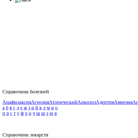
Справочник болезней
Анафилаксия
Агнозия
Атопический
Анкилоз
Адентия
Амнезия
Ан
а
б
в
г
д
е
ж
з
и
й
к
л
м
н
о
п
р
с
т
у
ф
х
ц
ч
ш
щ
э
ю
я
Справочник лекарств