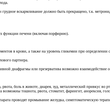
лода.
 грудное вскармливание должно быть прекращено, т.к. метрони
х функции печени (включая порфирию).
ентов в крови, а также на уровень гликемии при определении 
лового партнера.
вной диафрагмы или презерватива возможно взаимодействие ос
ота, боль в животе, диарея, зуд, металлический привкус во рту
 возможны тошнота, рвота, стоматит, фарингит, анорексия, голо
епарата проводят промывание желудка, симптоматическую терап