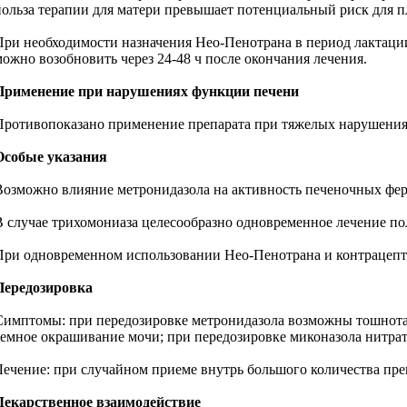
польза терапии для матери превышает потенциальный риск для п
При необходимости назначения Нео-Пенотрана в период лактации
можно возобновить через 24-48 ч после окончания лечения.
Применение при нарушениях функции печени
Противопоказано применение препарата при тяжелых нарушения
Особые указания
Возможно влияние метронидазола на активность печеночных ферм
В случае трихомониаза целесообразно одновременное лечение по
При одновременном использовании Нео-Пенотрана и контрацепти
Передозировка
Симптомы: при передозировке метронидазола возможны тошнота, рв
темное окрашивание мочи; при передозировке миконазола нитрата
Лечение: при случайном приеме внутрь большого количества пр
Лекарственное взаимодействие