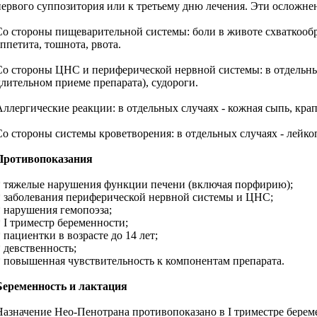
первого суппозитория или к третьему дню лечения. Эти осложне
Со стороны пищеварительной системы: боли в животе схваткообразн
аппетита, тошнота, рвота.
Со стороны ЦНС и периферической нервной системы: в отдельных
длительном приеме препарата), судороги.
Аллергические реакции: в отдельных случаях - кожная сыпь, кра
Со стороны системы кроветворения: в отдельных случаях - лейко
Противопоказания
* тяжелые нарушения функции печени (включая порфирию);
* заболевания периферической нервной системы и ЦНС;
* нарушения гемопоэза;
* I триместр беременности;
 пациентки в возрасте до 14 лет;
* девственность;
* повышенная чувствительность к компонентам препарата.
Беременность и лактация
Назначение Нео-Пенотрана противопоказано в I триместре береме