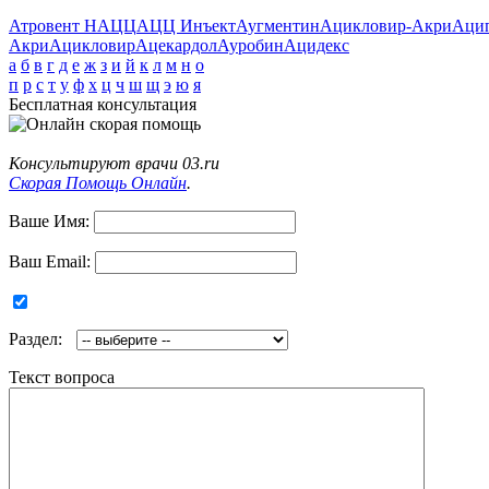
Атровент Н
АЦЦ
АЦЦ Инъект
Аугментин
Ацикловир-Акри
Аци
Акри
Ацикловир
Ацекардол
Ауробин
Ацидекс
а
б
в
г
д
е
ж
з
и
й
к
л
м
н
о
п
р
с
т
у
ф
х
ц
ч
ш
щ
э
ю
я
Бесплатная консультация
Консультируют врачи 03.ru
Скорая Помощь Онлайн
.
Ваше Имя:
Ваш Email:
Раздел:
Текст вопроса