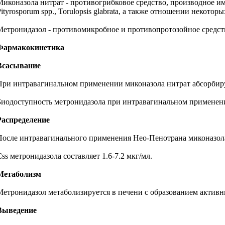
Миконазола нитрат - противогрибковое средство, производное имид
Pityrosporum spp., Torulopsis glabrata, а также отношении неко
Метронидазол - противомикробное и противопротозойное средство. 
Фармакокинетика
Всасывание
При интравагинальном применении миконазола нитрат абсорбиру
Биодоступность метронидазола при интравагинальном применен
Распределение
После интравагинального применения Нео-Пенотрана миконазола 
Css метронидазола составляет 1.6-7.2 мкг/мл.
Метаболизм
Метронидазол метаболизируется в печени с образованием актив
Выведение