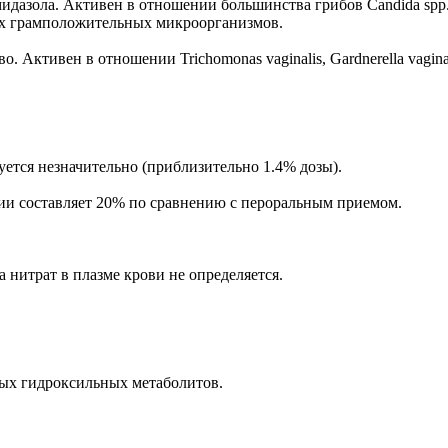
азола. Aктивен в отношении большинства грибов Candida spp., Asp
торых грамположительных микроорганизмов.
Активен в отношении Trichomonas vaginalis, Gardnerella vaginal
ется незначительно (приблизительно 1.4% дозы).
ии составляет 20% по сравнению с пероральным приемом.
нитрат в плазме крови не определяется.
ных гидроксильных метаболитов.