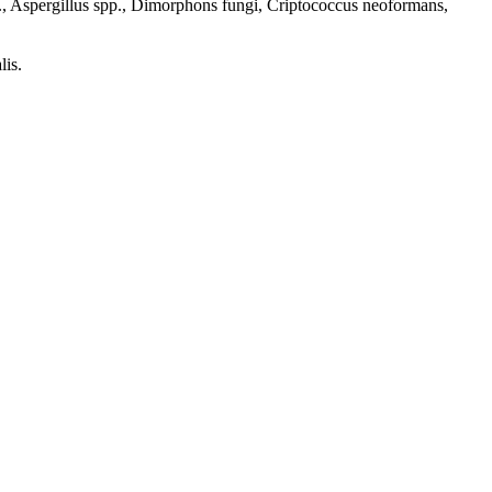
ergillus spp., Dimorphons fungi, Criptococcus neoformans,
is.