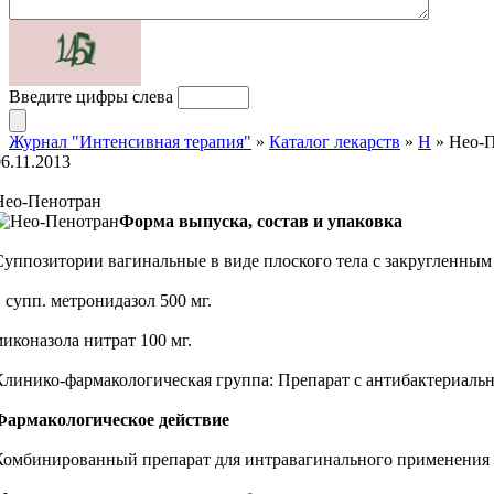
Введите цифры слева
Журнал "Интенсивная терапия"
»
Каталог лекарств
»
Н
» Нео-
06.11.2013
Нео-Пенотран
Форма выпуска, состав и упаковка
Суппозитории вагинальные в виде плоского тела с закругленным 
1 супп. метронидазол 500 мг.
миконазола нитрат 100 мг.
Клинико-фармакологическая группа: Препарат с антибактериаль
Фармакологическое действие
Комбинированный препарат для интравагинального применения 