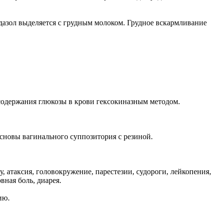
дазол выделяется с грудным молоком. Грудное вскармливание
содержания глюкозы в крови гексокиназным методом.
новы вагинального суппозитория с резиной.
, атаксия, головокружение, парестезии, судороги, лейкопения,
вная боль, диарея.
ию.