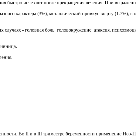
ния быстро исчезают после прекращения лечения. При выраженн
ого характера (3%), металлический привкус во рту (1.7%); в отд
 случаях - головная боль, головокружение, атаксия, психоэмо
пивница.
пения.
нности. Во II и в III триместре беременности применение Нео-П