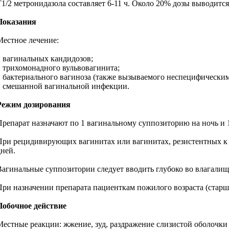
T1/2 метронидазола составляет 6-11 ч. Около 20% дозы выводитс
Показания
Местное лечение:
* вагинальных кандидозов;
* трихомонадного вульвовагинита;
* бактериального вагиноза (также вызываемого неспецифически
* смешанной вагинальной инфекции.
Режим дозирования
Препарат назначают по 1 вагинальному суппозиторию на ночь и 
При рецидивирующих вагинитах или вагинитах, резистентных к 
дней.
Вагинальные суппозитории следует вводить глубоко во влагалищ
При назначении препарата пациенткам пожилого возраста (старше
Побочное действие
Местные реакции: жжение, зуд, раздражение слизистой оболочки 