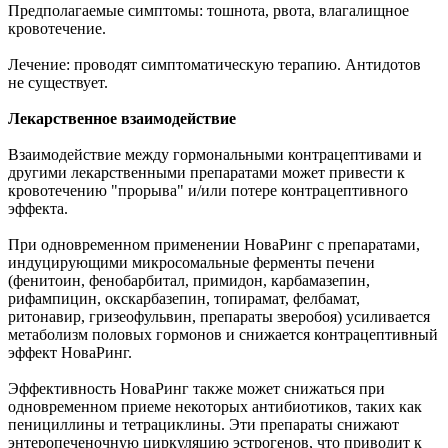
Предполагаемые симптомы: тошнота, рвота, влагалищное
кровотечение.
Лечение: проводят симптоматическую терапию. Антидотов
не существует.
Лекарственное взаимодействие
Взаимодействие между гормональными контрацептивами и
другими лекарственными препаратами может привести к
кровотечению "прорыва" и/или потере контрацептивного
эффекта.
При одновременном применении НоваРинг с препаратами,
индуцирующими микросомальные ферменты печени
(фенитоин, фенобарбитал, примидон, карбамазепин,
рифампицин, окскарбазепин, топирамат, фелбамат,
ритонавир, гризеофульвин, препараты зверобоя) усиливается
метаболизм половых гормонов и снижается контрацептивный
эффект НоваРинг.
Эффективность НоваРинг также может снижаться при
одновременном приеме некоторых антибиотиков, таких как
пенициллины и тетрациклины. Эти препараты снижают
энтеропеченочную циркуляцию эстрогенов, что приводит к