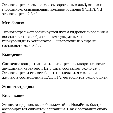
Этоногестрел связывается с сывороточным альбумином и
глобулином, связывающим половые гормоны (ГСПГ). Vd
этоногестрела 2.3 л/кг.
Метаболизм
Этоногестрел метаболизируется путем гидроксилирования и
восстановления с образованием сульфатных и
глюкуронидных конъюгатов. Сывороточный клиренс
составляет около 3.5 л/ч.
Выведение
Снижение концентрации этоногестрела в сыворотке носит
двухфазный характер. T1/2 β-фазы составляет около 29 ч.
Этоногестрел и его метаболиты выделяются с мочой и
желчью в соотношении 1.7:1. T1/2 метаболитов около 6 дней.
Этинилэстрадиол
Всасывание
Этинилэстрадиол, высвобождаемый из НоваРинг, быстро
абсорбируется слизистой влагалища. Cmax составляет около