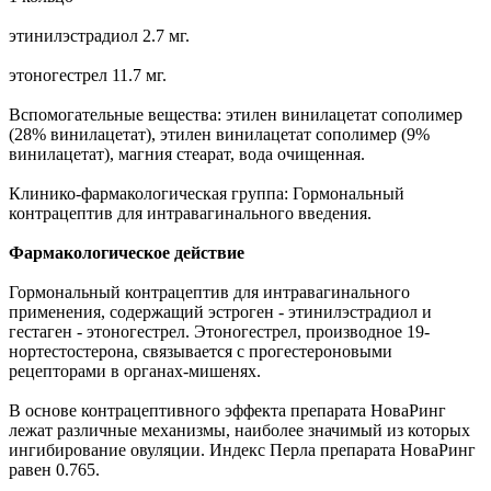
этинилэстрадиол 2.7 мг.
этоногестрел 11.7 мг.
Вспомогательные вещества: этилен винилацетат сополимер
(28% винилацетат), этилен винилацетат сополимер (9%
винилацетат), магния стеарат, вода очищенная.
Клинико-фармакологическая группа: Гормональный
контрацептив для интравагинального введения.
Фармакологическое действие
Гормональный контрацептив для интравагинального
применения, содержащий эстроген - этинилэстрадиол и
гестаген - этоногестрел. Этоногестрел, производное 19-
нортестостерона, связывается с прогестероновыми
рецепторами в органах-мишенях.
В основе контрацептивного эффекта препарата НоваРинг
лежат различные механизмы, наиболее значимый из которых
ингибирование овуляции. Индекс Перла препарата НоваРинг
равен 0.765.