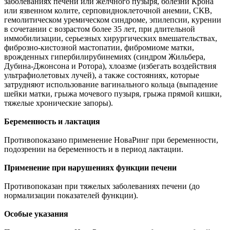
заболеваниях печени или желчного пузыря, болезни Крона
или язвенном колите, серповидноклеточной анемии, СКВ,
гемолитическом уремическом синдроме, эпилепсии, курении
в сочетании с возрастом более 35 лет, при длительной
иммобилизации, серьезных хирургических вмешательствах,
фиброзно-кистозной мастопатии, фибромиоме матки,
врожденных гипербилирубинемиях (синдром Жильбера,
Дубина-Джонсона и Ротора), хлоазме (избегать воздействия
ультрафиолетовых лучей), а также состояниях, которые
затрудняют использование вагинального кольца (выпадение
шейки матки, грыжа мочевого пузыря, грыжа прямой кишки,
тяжелые хронические запоры).
Беременность и лактация
Противопоказано применение НоваРинг при беременности,
подозрении на беременность и в период лактации.
Применение при нарушениях функции печени
Противопоказан при тяжелых заболеваниях печени (до
нормализации показателей функции).
Особые указания