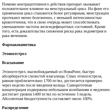
Помимо контрацептивного действия препарат оказывает
положительное влияние на менструальный цикл. На фоне его
применения цикл становится более регулярным, менструации
протекают менее болезненно, с меньшей интенсивностью
кровотечения, что в свою очередь может способствовать
уменьшению частоты железодефицитных состояний. Кроме
того, есть доказательства снижения риска рака эндометрия и
рака яичников.
Фармакокинетика
Этоногестрел
Всасывание
Этоногестрел, высвобождаемый из НоваРинг, быстро
абсорбируется слизистой влагалища. Cmax этоногестрела,
равная приблизительно 1700 пг/мл, достигается примерно
через неделю после введения кольца. Сывороточная
концентрация подвержена небольшим колебаниям и медленно
достигает уровня 1400 пг/мл по истечении 3 недель.
Абсолютная биодоступность составляет около 100%.
Распределение