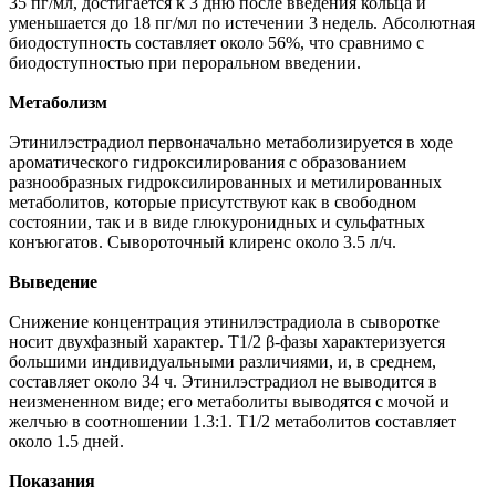
35 пг/мл, достигается к 3 дню после введения кольца и
уменьшается до 18 пг/мл по истечении 3 недель. Абсолютная
биодоступность составляет около 56%, что сравнимо с
биодоступностью при пероральном введении.
Метаболизм
Этинилэстрадиол первоначально метаболизируется в ходе
ароматического гидроксилирования с образованием
разнообразных гидроксилированных и метилированных
метаболитов, которые присутствуют как в свободном
состоянии, так и в виде глюкуронидных и сульфатных
конъюгатов. Сывороточный клиренс около 3.5 л/ч.
Выведение
Снижение концентрация этинилэстрадиола в сыворотке
носит двухфазный характер. T1/2 β-фазы характеризуется
большими индивидуальными различиями, и, в среднем,
составляет около 34 ч. Этинилэстрадиол не выводится в
неизмененном виде; его метаболиты выводятся с мочой и
желчью в соотношении 1.3:1. T1/2 метаболитов составляет
около 1.5 дней.
Показания