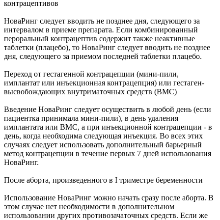
контрацептивов
НоваРинг следует вводить не позднее дня, следующего за
интервалом в приеме препарата. Если комбинированный
пероральный контрацептив содержит также неактивные
таблетки (плацебо), то НоваРинг следует вводить не позднее
дня, следующего за приемом последней таблетки плацебо.
Переход от гестагенной контрацепции (мини-пили,
имплантат или инъекционная контрацепция) или гестаген-
высвобождающих внутриматочных средств (ВМС)
Введение НоваРинг следует осуществить в любой день (если
пациентка принимала мини-пили), в день удаления
имплантата или ВМС, а при инъекционной контрацепции - в
день, когда необходима следующая инъекция. Во всех этих
случаях следует использовать дополнительный барьерный
метод контрацепции в течение первых 7 дней использования
НоваРинг.
После аборта, произведенного в I триместре беременности
Использование НоваРинг можно начать сразу после аборта. В
этом случае нет необходимости в дополнительном
использовании других противозачаточных средств. Если же