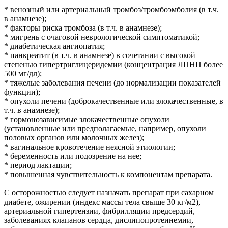
* венозный или артериальный тромбоз/тромбоэмболия (в т.ч.
в анамнезе);
* факторы риска тромбоза (в т.ч. в анамнезе);
* мигрень с очаговой неврологической симптоматикой;
* диабетическая ангиопатия;
* панкреатит (в т.ч. в анамнезе) в сочетании с высокой
степенью гипертриглицеридемии (концентрация ЛПНП более
500 мг/дл);
* тяжелые заболевания печени (до нормализации показателей
функции);
* опухоли печени (доброкачественные или злокачественные, в
т.ч. в анамнезе);
* гормонозависимые злокачественные опухоли
(установленные или предполагаемые, например, опухоли
половых органов или молочных желез);
* вагинальное кровотечение неясной этиологии;
* беременность или подозрение на нее;
* период лактации;
* повышенная чувствительность к компонентам препарата.
С осторожностью следует назначать препарат при сахарном
диабете, ожирении (индекс массы тела свыше 30 кг/м2),
артериальной гипертензии, фибрилляции предсердий,
заболеваниях клапанов сердца, дислипопротеинемии,