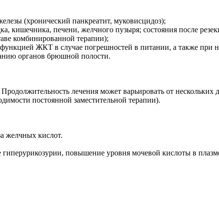
елезы (хронический панкреатит, муковисцидоз);
ка, кишечника, печени, желчного пузыря; состояния после резе
таве комбинированной терапии);
 функцией ЖКТ в случае погрешностей в питании, а также при 
ванию органов брюшной полости.
и. Продолжительность лечения может варьировать от нескольких
ходимости постоянной заместительной терапии).
а желчных кислот.
 гиперурикозурии, повышение уровня мочевой кислоты в плазм