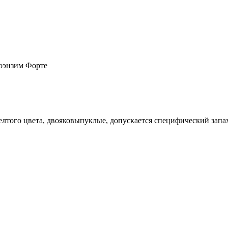
оэнзим Форте
елтого цвета, двояковыпуклые, допускается специфический запа