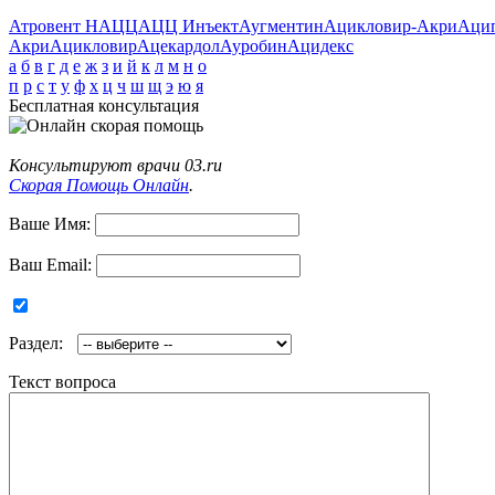
Атровент Н
АЦЦ
АЦЦ Инъект
Аугментин
Ацикловир-Акри
Аци
Акри
Ацикловир
Ацекардол
Ауробин
Ацидекс
а
б
в
г
д
е
ж
з
и
й
к
л
м
н
о
п
р
с
т
у
ф
х
ц
ч
ш
щ
э
ю
я
Бесплатная консультация
Консультируют врачи 03.ru
Скорая Помощь Онлайн
.
Ваше Имя:
Ваш Email:
Раздел:
Текст вопроса