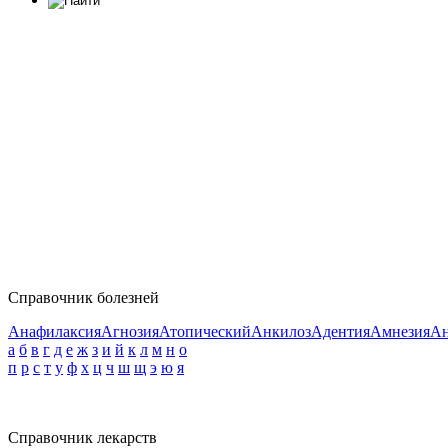
Справочник болезней
Анафилаксия
Агнозия
Атопический
Анкилоз
Адентия
Амнезия
Ан
а
б
в
г
д
е
ж
з
и
й
к
л
м
н
о
п
р
с
т
у
ф
х
ц
ч
ш
щ
э
ю
я
Справочник лекарств