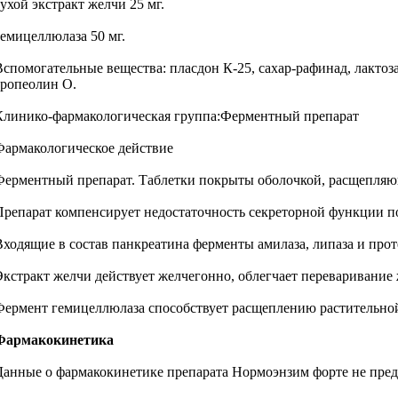
сухой экстракт желчи 25 мг.
гемицеллюлаза 50 мг.
Вспомогательные вещества: пласдон К-25, сахар-рафинад, лактоза
тропеолин О.
Клинико-фармакологическая группа:Ферментный препарат
Фармакологическое действие
Ферментный препарат. Таблетки покрыты оболочкой, расщепляю
Препарат компенсирует недостаточность секреторной функции 
Входящие в состав панкреатина ферменты амилаза, липаза и прот
Экстракт желчи действует желчегонно, облегчает переваривание
Фермент гемицеллюлаза способствует расщеплению растительной 
Фармакокинетика
Данные о фармакокинетике препарата Нормоэнзим форте не пред