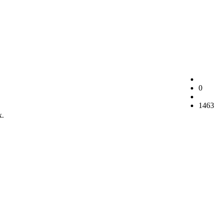
0
1463
х.