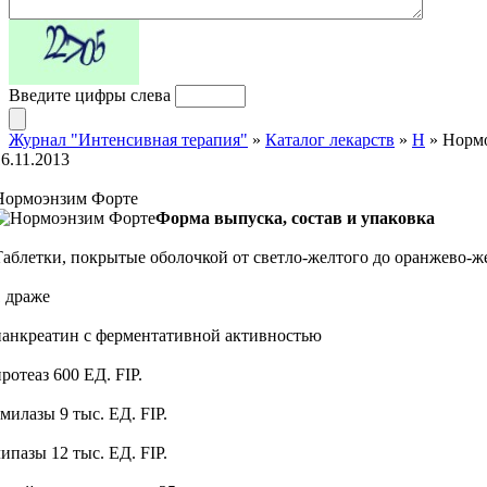
Введите цифры слева
Журнал "Интенсивная терапия"
»
Каталог лекарств
»
Н
» Норм
16.11.2013
Нормоэнзим Форте
Форма выпуска, состав и упаковка
Таблетки, покрытые оболочкой от светло-желтого до оранжево-ж
1 драже
панкреатин с ферментативной активностью
ротеаз 600 ЕД. FIP.
милазы 9 тыс. ЕД. FIP.
ипазы 12 тыс. ЕД. FIP.