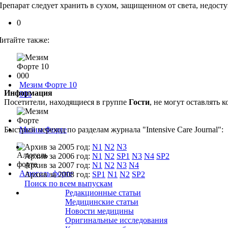
Препарат следует хранить в сухом, защищенном от света, недосту
0
Читайте также:
Мезим Форте 10
Информация
000
Посетители, находящиеся в группе
Гости
, не могут оставлять
Быстрый переход по разделам журнала "Intensive Care Journal":
Мезим Форте
Архив за 2005 год:
N1
N2
N3
Архив за 2006 год:
N1
N2
SP1
N3
N4
SP2
Архив за 2007 год:
N1
N2
N3
N4
Алюгель форте
Архив за 2008 год:
SP1
N1
N2
SP2
Поиск по всем выпускам
Редакционные статьи
Медицинские статьи
Новости медицины
Оригинальные исследования