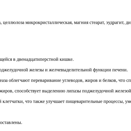
, целлюлоза микрокристаллическая, магния стеарат, эудрагит, ди
щейся в двенадцатиперстной кишке.
поджелудочной железы и желчевыделительной функции печени.
еаза облегчают переваривание углеводов, жиров и белков, что с
 жиров, способствует выделению липазы поджелудочной железой
клетчатки, что также улучшает пищеварительные процессы, уме
оставлены.