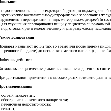
Показания
* недостаточность внешнесекреторной функции поджелудочной ж
* хронические воспалительно-дистрофические заболевания желуд
нарушениями переваривания пищи, метеоризмом, диареей (в сос
* для улучшения переваривания пищи у пациентов с нормальной
* подготовка к рентгенологическому и ультразвуковому исследо
Режим дозирования
Препарат назначают по 1-2 таб. во время или после приема пищ
погрешностей в диете) до нескольких месяцев или лет (при необ
Побочное действие
Возможно: аллергические реакции, снижение эндогенного синтез
При длительном применении в высоких дозах возможно развитие
Противопоказания
* острый панкреатит;
* обострение хронического панкреатита;
* печеночная недостаточность;
 гепатит;