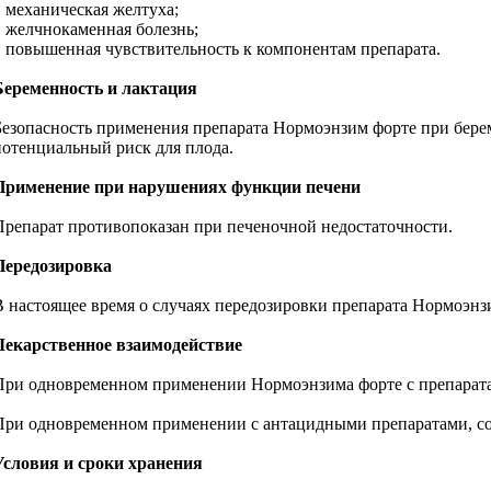
* механическая желтуха;
* желчнокаменная болезнь;
* повышенная чувствительность к компонентам препарата.
Беременность и лактация
Безопасность применения препарата Нормоэнзим форте при берем
потенциальный риск для плода.
Применение при нарушениях функции печени
Препарат противопоказан при печеночной недостаточности.
Передозировка
В настоящее время о случаях передозировки препарата Нормоэнз
Лекарственное взаимодействие
При одновременном применении Нормоэнзима форте с препарата
При одновременном применении с антацидными препаратами, со
Условия и сроки хранения