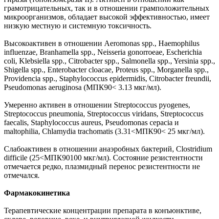
грамотрицательных, так и в отношении грамположительных
микроорганизмов, обладает высокой эффективностью, имеет
низкую местную и системную токсичность.
Высокоактивен в отношении Aeromonas spp., Haemophilus
influenzae, Branhamella spp., Neisseria gonorroeae, Escherichia
coli, Klebsiella spp., Citrobacter spp., Salmonella spp., Yersinia spp.,
Shigella spp., Enterobacter cloacae, Proteus spp., Morganella spp.,
Providencia spp., Staphylococcus epidermidis, Citrobacter freundii,
Pseudomonas aeruginosa (МПК90< 3.13 мкг/мл).
Умеренно активен в отношении Streptococcus pyogenes,
Streptococcus pneumonia, Streptococcus viridans, Streptococcus
faecalis, Staphylococcus aureus, Pseudomonas cepacia и
maltophilia, Chlamydia trachomatis (3.31<МПК90< 25 мкг/мл).
Слабоактивен в отношении анаэробных бактерий, Clostridium
difficile (25<МПК90100 мкг/мл). Состояние резистентности
отмечается редко, плазмидный перенос резистентности не
отмечался.
Фармакокинетика
Терапевтические концентрации препарата в конъюнктиве,