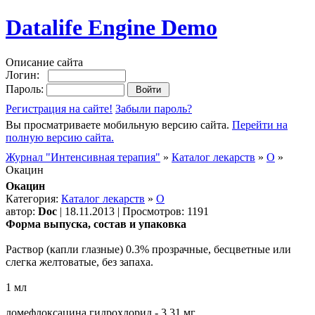
Datalife Engine Demo
Описание сайта
Логин:
Пароль:
Регистрация на сайте!
Забыли пароль?
Вы просматриваете мобильную версию сайта.
Перейти на
полную версию сайта.
Журнал "Интенсивная терапия"
»
Каталог лекарств
»
О
»
Окацин
Окацин
Категория:
Каталог лекарств
»
О
автор:
Doc
| 18.11.2013 | Просмотров: 1191
Форма выпуска, состав и упаковка
Раствор (капли глазные) 0.3% прозрачные, бесцветные или
слегка желтоватые, без запаха.
1 мл
ломефлоксацина гидрохлорид - 3.31 мг,