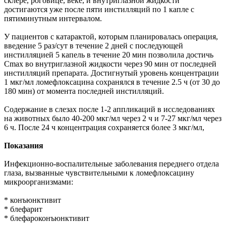
склере, роговице, веке, и внутриглазной жидкости
достигаются уже после пяти инстилляций по 1 капле с
пятиминутным интервалом.
У пациентов с катарактой, которым планировалась операция,
введение 5 раз/сут в течение 2 дней с последующей
инстилляцией 5 капель в течение 20 мин позволила достичь
Cmax во внутриглазной жидкости через 90 мин от последней
инстилляций препарата. Достигнутый уровень концентрации
1 мкг/мл ломефлоксацина сохранялся в течение 2.5 ч (от 30 до
180 мин) от момента последней инстилляций.
Содержание в слезах после 1-2 аппликаций в исследованиях
на животных было 40-200 мкг/мл через 2 ч и 7-27 мкг/мл через
6 ч. После 24 ч концентрация сохраняется более 3 мкг/мл,
Показания
Инфекционно-воспалительные заболевания переднего отдела
глаза, вызванные чувствительными к ломефлоксацину
микроорганизмами:
* конъюнктивит
* блефарит
* блефароконъюнктивит