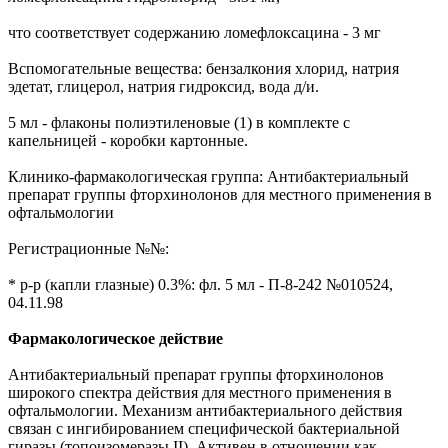
что соответствует содержанию ломефлоксацина - 3 мг
Вспомогательные вещества: бензалкония хлорид, натрия
эдетат, глицерол, натрия гидроксид, вода д/и.
5 мл - флаконы полиэтиленовые (1) в комплекте с
капельницей - коробки картонные.
Клинико-фармакологическая группа: Антибактериальный
препарат группы фторхинолонов для местного применения в
офтальмологии
Регистрационные №№:
* р-р (капли глазные) 0.3%: фл. 5 мл - П-8-242 №010524,
04.11.98
Фармакологическое действие
Антибактериальный препарат группы фторхинолонов
широкого спектра действия для местного применения в
офтальмологии. Механизм антибактериального действия
связан с ингибированием специфической бактериальной
гиразы (топоизомеразы II). Активен в отношении как