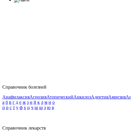
Справочник болезней
Анафилаксия
Агнозия
Атопический
Анкилоз
Адентия
Амнезия
Ан
а
б
в
г
д
е
ж
з
и
й
к
л
м
н
о
п
р
с
т
у
ф
х
ц
ч
ш
щ
э
ю
я
Справочник лекарств