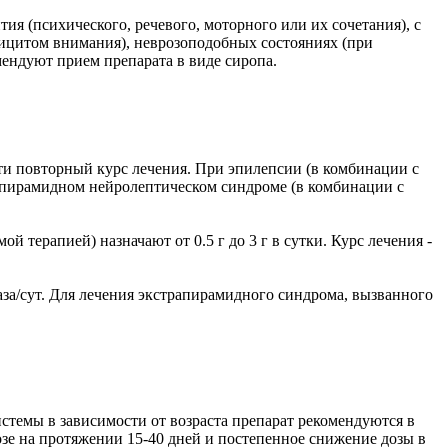
ия (психического, речевого, моторного или их сочетания), с
фицитом внимания), неврозоподобных состояниях (при
мендуют прием препарата в виде сиропа.
овести повторный курс лечения. При эпилепсии (в комбинации с
страпирамидном нейролептическом синдроме (в комбинации с
терапией) назначают от 0.5 г до 3 г в сутки. Курс лечения -
аза/сут. Для лечения экстрапирамидного синдрома, вызванного
 системы в зависимости от возраста препарат рекомендуются в
дозе на протяжении 15-40 дней и постепенное снижение дозы в