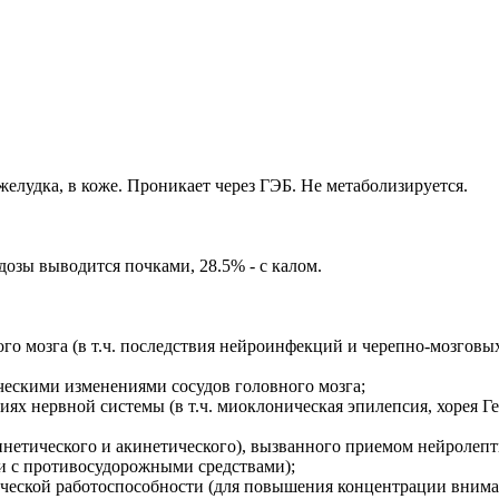
желудка, в коже. Проникает через ГЭБ. Не метаболизируется.
дозы выводится почками, 28.5% - с калом.
о мозга (в т.ч. последствия нейроинфекций и черепно-мозговых
ческими изменениями сосудов головного мозга;
х нервной системы (в т.ч. миоклоническая эпилепсия, хорея Ге
нетического и акинетического), вызванного приемом нейролепт
и с противосудорожными средствами);
ческой работоспособности (для повышения концентрации внима