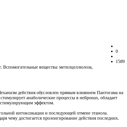
0
1589
мг. Вспомогательные вещества: метилцеллюлоза,
Механизм действия обусловлен прямым влиянием Пантогама на
стимулирует анаболические процессы в нейронах, обладает
м стимулирующим эффектом.
ольной интоксикации и последующей отмене этанола.
аря чему достигается пролонгирование действия последних.