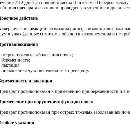
течение 7-12 дней до полной отмены Пантогама. Перерыв между 
действия препарата его прием проводится в утренние и дневные 
Побочное действие
Аллергические реакции: возможны ринит, конъюнктивит, кожные
шум в ушах (данные симптомы обычно кратковременны и не треб
Противопоказания
* острые тяжелые заболевания почек;
* беременность;
* лактация;
* повышенная чувствительность к препарату.
Беременность и лактация
Препарат противопоказан к применению при беременности и в пе
Применение при нарушениях функции почек
Препарат противопоказан при острых тяжелых заболеваниях поче
Особые указания