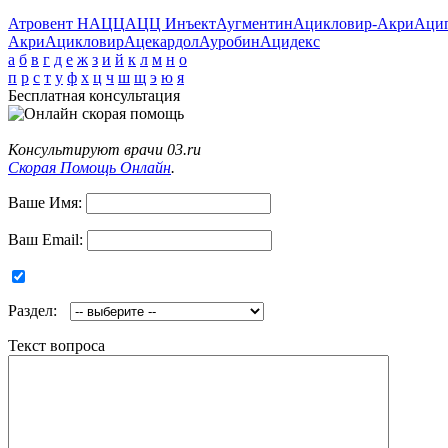
Атровент Н
АЦЦ
АЦЦ Инъект
Аугментин
Ацикловир-Акри
Аци
Акри
Ацикловир
Ацекардол
Ауробин
Ацидекс
а
б
в
г
д
е
ж
з
и
й
к
л
м
н
о
п
р
с
т
у
ф
х
ц
ч
ш
щ
э
ю
я
Бесплатная консультация
Консультируют врачи 03.ru
Скорая Помощь Онлайн
.
Ваше Имя:
Ваш Email:
Раздел:
Текст вопроса