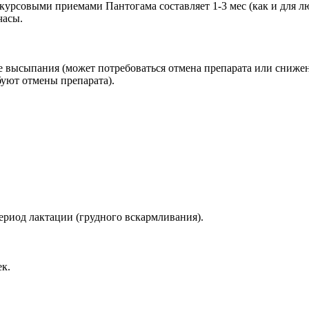
курсовыми приемами Пантогама составляет 1-3 мес (как и для л
часы.
 высыпания (может потребоваться отмена препарата или снижен
уют отмены препарата).
риод лактации (грудного вскармливания).
к.