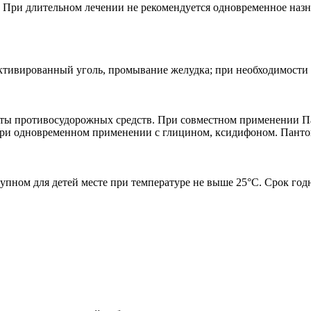
т. При длительном лечении не рекомендуется одновременное на
ктивированный уголь, промывание желудка; при необходимости
кты противосудорожных средств. При совместном применении П
при одновременном применении с глицином, ксидифоном. Пантог
упном для детей месте при температуре не выше 25°C. Срок годно