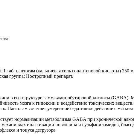
огам
. 1 таб. пантогам (кальциевая соль гопантеновой кислоты) 250 
еская группа: Ноотропный препарат.
ичием в его структуре гамма-аминобутировой кислоты (GABA). 
ивость мозга к гипоксии и воздействию токсических веществ, 
ь. Пантогам сочетает умеренное седативное действие с мягки
ствует нормализации метаболизма GABA при хронической алког
 механизмах инактивации новокаина и сульфаниламидов, благод
лекса и тонуса детрузора.