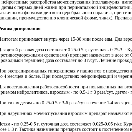
* нейрогенные расстройства мочеиспускания (поллакиурия, импе
* детям с первых дней жизни при перинатальной энцефалопатии, 
различными формами детского церебрального паралича, при гип
заикании, преимущественно клонической форме, тиках). Препарат
Режим дозирования
Пантогам принимают внутрь через 15-30 мин после еды. Для взрослы
Для детей разовая доза составляет 0.25-0.5 г, суточная - 0.75-3 
противосудорожными средствами) препарат назначают в дозе от 0.
проводимой терапией) доза составляет до 3 г/сут. Лечение провод
При экстрапирамидных гиперкинезах у пациентов с наследственны
до 4 месяцев и более. При последствиях нейроинфекций и черепно-
Для восстановления работоспособности при повышенных нагрузка
риемом нейролептиков, взрослым - по 0.5-1 г 3 раза/сут, детям - по
ри тиках детям - по 0.25-0.5 г 3-6 раза/сут в течение 1-4 месяцев,
При нарушениях мочеиспускания взрослым препарат назначают в до
Детям - по 0.25-0.5 г, суточная доза составляет 0.025-0.05 г/кг.
дозе 1-3 г. Тактика назначения препарата состоит в постепенно