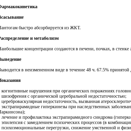
Фармакокинетика
Всасывание
Пантогам быстро абсорбируется из ЖКТ.
Распределение и метаболизм
Наибольшие концентрации создаются в печени, почках, в стенке 
Выведение
Выводится в неизмененном виде в течение 48 ч. 67.5% принятой 
Показания
* когнитивные нарушения при органических поражениях головног
* шизофрения с органической церебральной недостаточностью;
* цереброваскулярная недостаточность, вызванная атеросклероти
* экстрапирамидные гиперкинезы при наследственных заболевания
Паркинсона);
* лечение и профилактика экстрапирамидного синдрома (гиперки
* эпилепсия с замедлением психических процессов (в комбинаци
* психоэмоциональные перегрузки, снижение умственной и физи