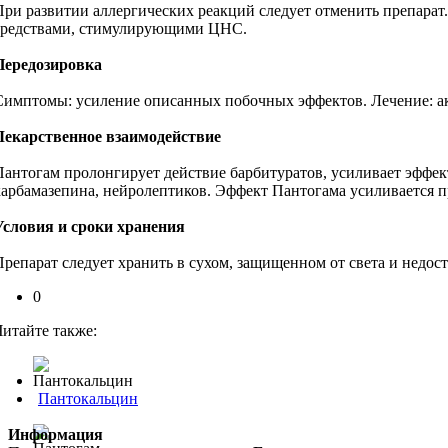
При развитии аллергических реакций следует отменить препара
средствами, стимулирующими ЦНС.
Передозировка
Симптомы: усиление описанных побочных эффектов. Лечение: а
Лекарственное взаимодействие
Пантогам пролонгирует действие барбитуратов, усиливает эффе
карбамазепина, нейролептиков. Эффект Пантогама усиливается 
Условия и сроки хранения
Препарат следует хранить в сухом, защищенном от света и недост
0
Читайте также:
Пантокальцин
Информация