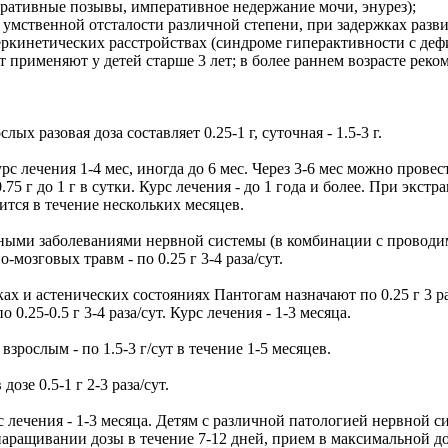
ративные позывы, императивное недержание мочи, энурез);
умственной отсталости различной степени, при задержках развит
еркинетических расстройствах (синдроме гиперактивности с де
 применяют у детей старше 3 лет; в более раннем возрасте реко
х разовая доза составляет 0.25-1 г, суточная - 1.5-3 г.
г. Курс лечения 1-4 мес, иногда до 6 мес. Через 3-6 мес можно пр
75 г до 1 г в сутки. Курс лечения - до 1 года и более. При эк
ится в течение нескольких месяцев.
ми заболеваниями нервной системы (в комбинации с проводимой 
мозговых травм - по 0.25 г 3-4 раза/сут.
х и астенических состояниях Пантогам назначают по 0.25 г 3 р
 0.25-0.5 г 3-4 раза/сут. Курс лечения - 1-3 месяца.
 взрослым - по 1.5-3 г/сут в течение 1-5 месяцев.
зе 0.5-1 г 2-3 раза/сут.
 Курс лечения - 1-3 месяца. Детям с различной патологией нервной
м наращивании дозы в течение 7-12 дней, прием в максимальной 