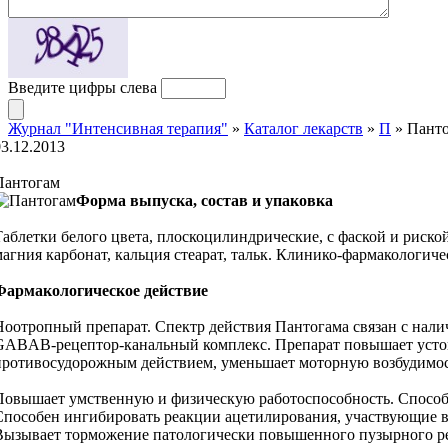
Введите цифры слева
Журнал "Интенсивная терапия"
»
Каталог лекарств
»
П
» Пант
03.12.2013
Пантогам
Форма выпуска, состав и упаковка
Таблетки белого цвета, плоскоцилиндрические, с фаской и риской
магния карбонат, кальция стеарат, тальк. Клинико-фармакологич
Фармакологическое действие
Ноотропный препарат. Спектр действия Пантогама связан с нал
GABAB-рецептор-канальный комплекс. Препарат повышает устойч
противосудорожным действием, уменьшает моторную возбудимост
Повышает умственную и физическую работоспособность. Способ
Способен ингибировать реакции ацетилирования, участвующие в
Вызывает торможение патологически повышенного пузырного реф