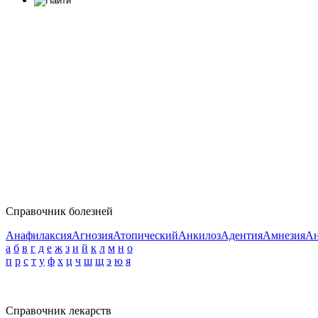
Справочник болезней
Анафилаксия
Агнозия
Атопический
Анкилоз
Адентия
Амнезия
Ан
а
б
в
г
д
е
ж
з
и
й
к
л
м
н
о
п
р
с
т
у
ф
х
ц
ч
ш
щ
э
ю
я
Справочник лекарств