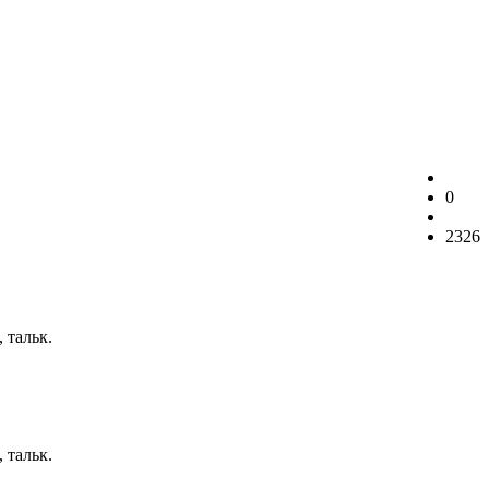
0
2326
 тальк.
 тальк.