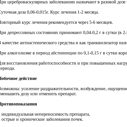
При цереброваскулярных заболеваниях назначают в разовой дозе 0,0
уточная доза 0,06-0,015г. Курс лечения 1-2 месяца.
Повторный курс лечения рекомендуется через 5-6 месяцев.
При депрессивных состояниях принимают 0,04-0,2 г в сутки (в 2-3
 качестве антиастенического средства и как транквилизатор назнач
При алкоголизме в период абстиненции по 0,1-0,15 г в сутки коро
Для восстановления работоспособности и при повышенных нагрузка
периода.
Побочное действие
Возможны: усиление раздражительности, возбуждение, ощущение т
уменьшить дозу или отменить препарат.
Противопоказания
* индивидуальная непереносимость препарата,
* острые и хронические заболевания почек.