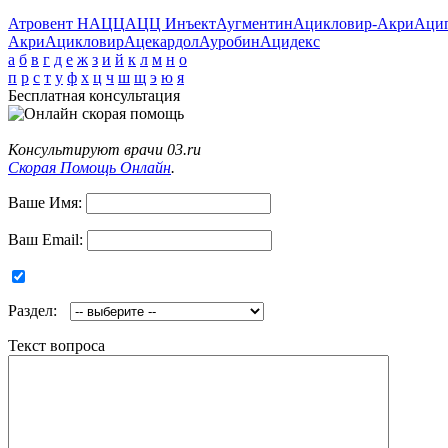
Атровент Н
АЦЦ
АЦЦ Инъект
Аугментин
Ацикловир-Акри
Аци
Акри
Ацикловир
Ацекардол
Ауробин
Ацидекс
а
б
в
г
д
е
ж
з
и
й
к
л
м
н
о
п
р
с
т
у
ф
х
ц
ч
ш
щ
э
ю
я
Бесплатная консультация
Консультируют врачи 03.ru
Скорая Помощь Онлайн
.
Ваше Имя:
Ваш Email:
Раздел:
Текст вопроса