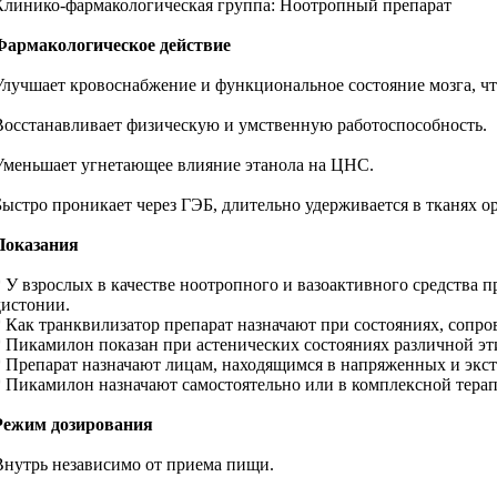
Клинико-фармакологическая группа: Ноотропный препарат
Фармакологическое действие
Улучшает кровоснабжение и функциональное состояние мозга, чт
Восстанавливает физическую и умственную работоспособность.
Уменьшает угнетающее влияние этанола на ЦНС.
Быстро проникает через ГЭБ, длительно удерживается в тканях о
Показания
* У взрослых в качестве ноотропного и вазоактивного средства
дистонии.
* Как транквилизатор препарат назначают при состояниях, соп
* Пикамилон показан при астенических состояниях различной эт
* Препарат назначают лицам, находящимся в напряженных и экст
* Пикамилон назначают самостоятельно или в комплексной тера
Режим дозирования
Внутрь независимо от приема пищи.