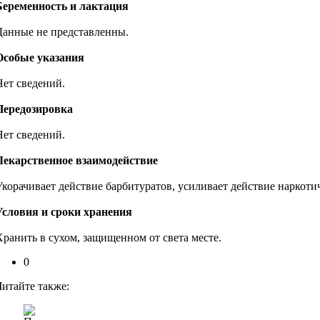
Беременность и лактация
Данные не представленны.
Особые указания
Нет сведений.
Передозировка
Нет сведений.
Лекарственное взаимодействие
Укорачивает действие барбитуратов, усиливает действие наркоти
Условия и сроки хранения
Хранить в сухом, защищенном от света месте.
0
Читайте также: