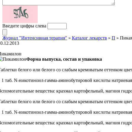
Введите цифры слева
Журнал "Интенсивная терапия"
»
Каталог лекарств
»
П
» Пика
10.12.2013
Пикамилон
Форма выпуска, состав и упаковка
Таблетки белого или белого со слабым кремоватым оттенком цвет
* 1 таб. N-никотиноил-гамма-аминобутировой кислоты натриевая
Вспомогательные вещества: крахмал картофельный, магния гидрокс
Таблетки белого или белого со слабым кремоватым оттенком цвет
* 1 таб. N-никотиноил-гамма-аминобутировой кислоты натриевая
Вспомогательные вещества: крахмал картофельный, магния гидрокс