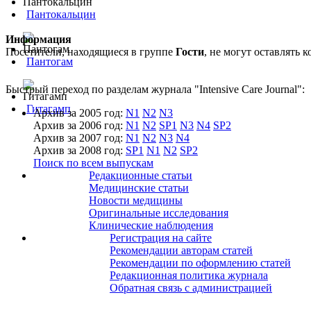
Пантокальцин
Информация
Посетители, находящиеся в группе
Гости
, не могут оставлять
Пантогам
Быстрый переход по разделам журнала "Intensive Care Journal":
Гитагамп
Архив за 2005 год:
N1
N2
N3
Архив за 2006 год:
N1
N2
SP1
N3
N4
SP2
Архив за 2007 год:
N1
N2
N3
N4
Архив за 2008 год:
SP1
N1
N2
SP2
Поиск по всем выпускам
Редакционные статьи
Медицинские статьи
Новости медицины
Оригинальные исследования
Клинические наблюдения
Регистрация на сайте
Рекомендации авторам статей
Рекомендации по оформлению статей
Редакционная политика журнала
Обратная связь с администрацией