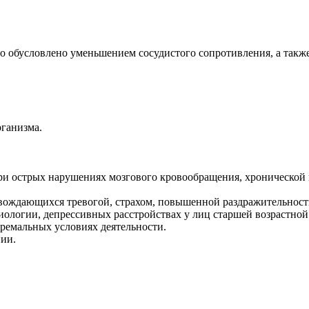
о обусловлено уменьшением сосудистого сопротивления, а такж
рганизма.
 при острых нарушениях мозгового кровообращения, хронической
ровождающихся тревогой, страхом, повышенной раздражительнос
иологии, депрессивных расстройствах у лиц старшей возрастной
ремальных условиях деятельности.
пии.