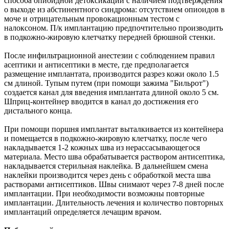
способа опиоидной детоксикации с наличием подтверждения
о выходе из абстинентного синдрома: отсутствием опиоидов в
моче и отрицательным провокационным тестом с
налоксоном. П/к имплантацию предпочтительно производить
в подкожно-жировую клетчатку передней брюшной стенки.
После инфильтрационной анестезии с соблюдением правил
асептики и антисептики в месте, где предполагается
размещение имплантата, производится разрез кожи около 1.5
см длиной. Тупым путем (при помощи зажима "Бильрот")
создается канал для введения имплантата длиной около 5 см.
Шприц-контейнер вводится в канал до достижения его
дистального конца.
При помощи поршня имплантат выталкивается из контейнера
и помещается в подкожно-жировую клетчатку, после чего
накладывается 1-2 кожных шва из нерассасывающегося
материала. Место шва обрабатывается раствором антисептика,
накладывается стерильная наклейка. В дальнейшем смена
наклейки производится через день с обработкой места шва
растворами антисептиков. Швы снимают через 7-8 дней после
имплантации. При необходимости возможны повторные
имплантации. Длительность лечения и количество повторных
имплантаций определяется лечащим врачом.