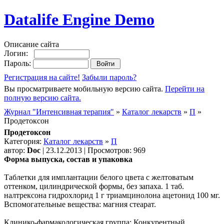
Datalife Engine Demo
Описание сайта
Логин:
Пароль:
Регистрация на сайте!
Забыли пароль?
Вы просматриваете мобильную версию сайта.
Перейти на
полную версию сайта.
Журнал "Интенсивная терапия"
»
Каталог лекарств
»
П
»
Продетоксон
Продетоксон
Категория:
Каталог лекарств
»
П
автор:
Doc
| 23.12.2013 | Просмотров: 969
Форма выпуска, состав и упаковка
Таблетки для имплантации белого цвета с желтоватым
оттенком, цилиндрической формы, без запаха. 1 таб.
налтрексона гидрохлорид 1 г триамцинолона ацетонид 100 мг.
Вспомогательные вещества: магния стеарат.
Клинико-фармакологическая группа: Конкурентный