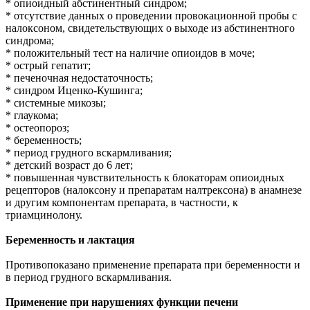
* опиоидный абстинентный синдром;
* отсутствие данных о проведении провокационной пробы с
налоксоном, свидетельствующих о выходе из абстинентного
синдрома;
* положительный тест на наличие опиоидов в моче;
* острый гепатит;
* печеночная недостаточность;
* синдром Иценко-Кушинга;
* системные микозы;
* глаукома;
* остеопороз;
* беременность;
* период грудного вскармливания;
* детский возраст до 6 лет;
* повышенная чувствительность к блокаторам опиоидных
рецепторов (налоксону и препаратам налтрексона) в анамнезе
и другим компонентам препарата, в частности, к
триамцинолону.
Беременность и лактация
Противопоказано применение препарата при беременности и
в период грудного вскармливания.
Применение при нарушениях функции печени