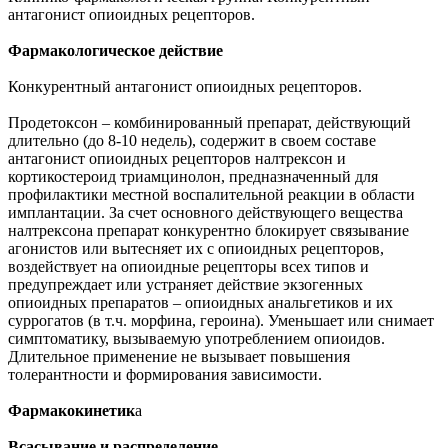
антагонист опиоидных рецепторов.
Фармакологическое действие
Конкурентный антагонист опиоидных рецепторов.
Продетоксон – комбинированный препарат, действующий
длительно (до 8-10 недель), содержит в своем составе
антагонист опиоидных рецепторов налтрексон и
кортикостероид триамцинолон, предназначенный для
профилактики местной воспалительной реакции в области
имплантации. За счет основного действующего вещества
налтрексона препарат конкурентно блокирует связывание
агонистов или вытесняет их с опиоидных рецепторов,
воздействует на опиоидные рецепторы всех типов и
предупреждает или устраняет действие экзогенных
опиоидных препаратов – опиоидных анальгетиков и их
суррогатов (в т.ч. морфина, героина). Уменьшает или снимает
симптоматику, вызываемую употреблением опиоидов.
Длительное применение не вызывает повышения
толерантности и формирования зависимости.
Фармакокинетик
а
Всасывание и распределение