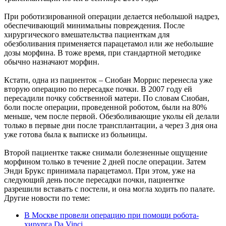
При роботизированной операции делается небольшой надрез,
обеспечивающий минимальны повреждения. После
хирургического вмешательства пациенткам для
обезболивания применяется парацетамол или же небольшие
дозы морфина. В тоже время, при стандартной методике
обычно назначают морфин.
Кстати, одна из пациенток – Сиобан Моррис перенесла уже
вторую операцию по пересадке почки. В 2007 году ей
пересадили почку собственной матери. По словам Сиобан,
боли после операции, проведенной роботом, были на 80%
меньше, чем после первой. Обезболивающие уколы ей делали
только в первые дни после трансплантации, а через 3 дня она
уже готова была к выписке из больницы.
Второй пациентке также снимали болезненные ощущение
морфином только в течение 2 дней после операции. Затем
Энди Брукс принимала парацетамол. При этом, уже на
следующий день после пересадки почки, пациентке
разрешили вставать с постели, и она могла ходить по палате.
Другие новости по теме:
В Москве провели операцию при помощи робота-
хирурга Da Vinci