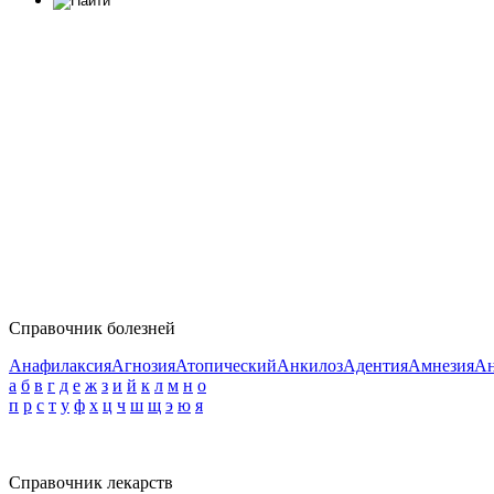
Справочник болезней
Анафилаксия
Агнозия
Атопический
Анкилоз
Адентия
Амнезия
Ан
а
б
в
г
д
е
ж
з
и
й
к
л
м
н
о
п
р
с
т
у
ф
х
ц
ч
ш
щ
э
ю
я
Справочник лекарств