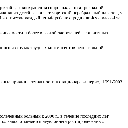
ержкой здравоохранения сопровождаются тревожной
выживших детей развивается детский церебральный паралич, у
ь. Практически каждый пятый ребенок, родившийся с массой тела
ыживаемости и более высокой частоте неблагоприятных
дного из самых трудных контингентов неонатальной
ные причины летальности в стационаре за период 1991-2003
олеченных больных к 2000 г., в течение последних лет
х больных, отмечается неуклонный рост пролеченных