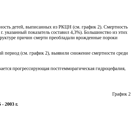
тность детей, выписанных из РКЦН (см. график 2). Смертность
. указанный показатель составил 4,3%). Большинство из этих
 структуре причин смерти преобладали врожденные пороки
й период (см. график 2), выявили снижение смертности среди
вается прогрессирующая постгемморагическая гидроцефалия,
График 2
 2003 г.