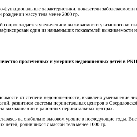
рфо-функциональные характеристики, показатели заболеваемости
 рождении массу тела менее 2000 гр.
 сопровождается увеличением выживаемости указанного континге
ом зафиксирован один из наименьших показателей выживаемости 
ичество пролеченных и умерших недоношенных детей в РК
исимости от степени недоношенности, выявлено уменьшение чис
логий, развитием системы перинатальных центров в Свердловско
ь на выхаживании в районных перинатальных центрах.
оставаясь на стабильно высоком уровне в последующие годы. В
их детей, родившихся с массой тела менее 1000 гр.