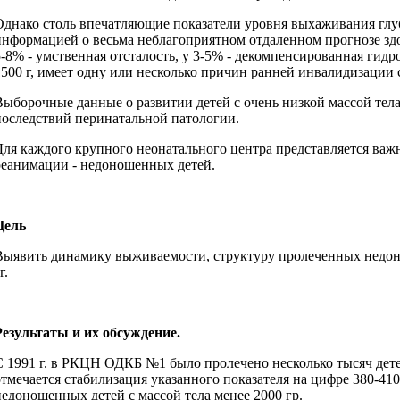
Однако столь впечатляющие показатели уровня выхаживания гл
информацией о весьма неблагоприятном отдаленном прогнозе здо
5-8% - умственная отсталость, у 3-5% - декомпенсированная гидр
1500 г, имеет одну или несколько причин ранней инвалидизации с д
Выборочные данные о развитии детей с очень низкой массой тела
последствий перинатальной патологии.
Для каждого крупного неонатального центра представляется ва
реанимации - недоношенных детей.
Цель
Выявить динамику выживаемости, структуру пролеченных недоно
г.
Результаты и их обсуждение.
С 1991 г. в РКЦН ОДКБ №1 было пролечено несколько тысяч детей
отмечается стабилизация указанного показателя на цифре 380-4
недоношенных детей с массой тела менее 2000 гр.