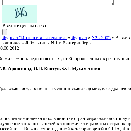
Введите цифры слева
Журнал "Интенсивная терапия"
»
Журнал
»
N2 - 2005
» Выжива
клинической больницы №1 г. Екатеринбурга
10.08.2012
Выживаемость недоношенных детей, пролеченных в реанимацион
Е.В. Аронскинд, О.П. Ковтун, Ф.Г. Мухаметшин
Уральская Государственная медицинская академия, кафедра невро
За последние полвека в большинстве стран мира было достигнут
улучшение этих показателей в экономически развитых странах п
массой тела. Выживаемость данной категории детей в США, Япон