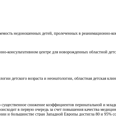
емость недоношенных детей, пролеченных в реанимационно-кон
но-консультативном центре для новорожденных областной детс
логии детского возраста и неонатологии, областная детская кл
о существенное снижение коэффициентов перинатальной и младе
роисходит в первую очередь за счет повышения качества медици
ии и большинстве стран Западной Европы достигла 80 и 95% соо