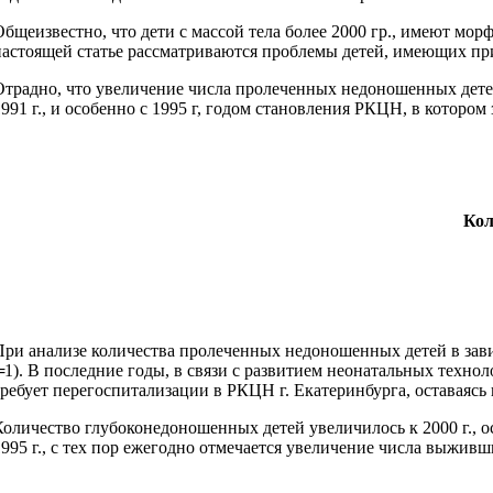
Общеизвестно, что дети с массой тела более 2000 гр., имеют мо
настоящей статье рассматриваются проблемы детей, имеющих при
Отрадно, что увеличение числа пролеченных недоношенных детей
1991 г., и особенно с 1995 г, годом становления РКЦН, в котор
Кол
При анализе количества пролеченных недоношенных детей в зав
╧1). В последние годы, в связи с развитием неонатальных техно
требует перегоспитализации в РКЦН г. Екатеринбурга, оставаяс
Количество глубоконедоношенных детей увеличилось к 2000 г., 
1995 г., с тех пор ежегодно отмечается увеличение числа выживш