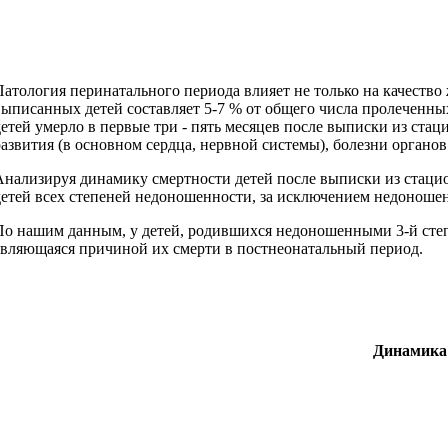
Патология перинатального периода влияет не только на качество
выписанных детей составляет 5-7 % от общего числа пролеченных
детей умерло в первые три - пять месяцев после выписки из ста
развития (в основном сердца, нервной системы), болезни органо
Анализируя динамику смертности детей после выписки из стацио
детей всех степеней недоношенности, за исключением недоношен
По нашим данным, у детей, родившихся недоношенными 3-й степе
являющаяся причиной их смерти в постнеонатальный период.
Динамика 