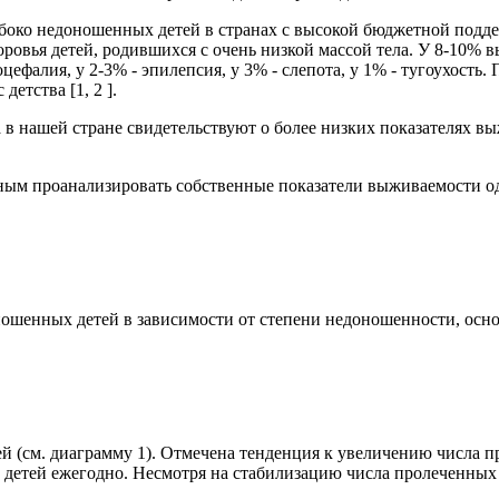
убоко недоношенных детей в странах с высокой бюджетной подд
ровья детей, родившихся с очень низкой массой тела. У 8-10% 
оцефалия, у 2-3% - эпилепсия, у 3% - слепота, у 1% - тугоухост
етства [1, 2 ].
 в нашей стране свидетельствуют о более низких показателях в
жным проанализировать собственные показатели выживаемости о
шенных детей в зависимости от степени недоношенности, основ
 (см. диаграмму 1). Отмечена тенденция к увеличению числа пр
10 детей ежегодно. Несмотря на стабилизацию числа пролеченны