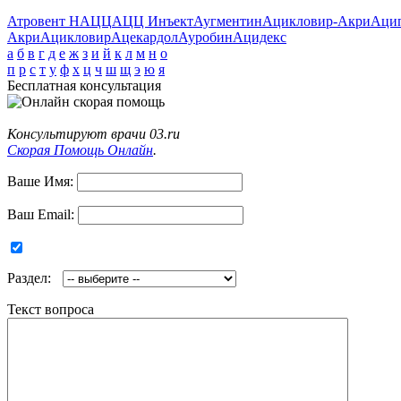
Атровент Н
АЦЦ
АЦЦ Инъект
Аугментин
Ацикловир-Акри
Аци
Акри
Ацикловир
Ацекардол
Ауробин
Ацидекс
а
б
в
г
д
е
ж
з
и
й
к
л
м
н
о
п
р
с
т
у
ф
х
ц
ч
ш
щ
э
ю
я
Бесплатная консультация
Консультируют врачи 03.ru
Скорая Помощь Онлайн
.
Ваше Имя:
Ваш Email:
Раздел:
Текст вопроса