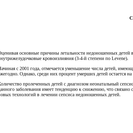
С
Оценивая основные причины летальности недоношенных детей в с
внутрижелудочковые кровоизлияния (3-4-й степени по Levene).
Начиная с 2001 года, отмечается уменьшение числа детей, имею
ежегодно. Однако, среди них процент умерших детей остается на
Количество пролеченных детей с диагнозом неонатальный сепсис,
данного заболевания имеет тенденцию к снижению, что связано
новых технологий в лечении сепсиса недоношенных детей.