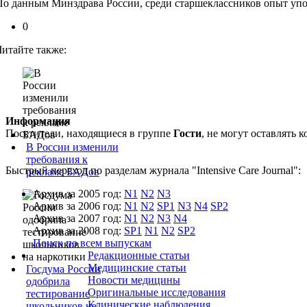
По данным Минздрава России, среди старшеклассников опыт употр
0
Читайте также:
Информация
Посетители, находящиеся в группе
Гости
, не могут оставлять
В России изменили
требования к
Быстрый переход по разделам журнала "Intensive Care Journal":
рекламе БАДов
Архив за 2005 год:
N1
N2
N3
Архив за 2006 год:
N1
N2
SP1
N3
N4
SP2
Архив за 2007 год:
N1
N2
N3
N4
Архив за 2008 год:
SP1
N1
N2
SP2
Поиск по всем выпускам
Редакционные статьи
Медицинские статьи
Госдума России
Новости медицины
одобрила
Оригинальные исследования
тестирование
Клинические наблюдения
школьников на