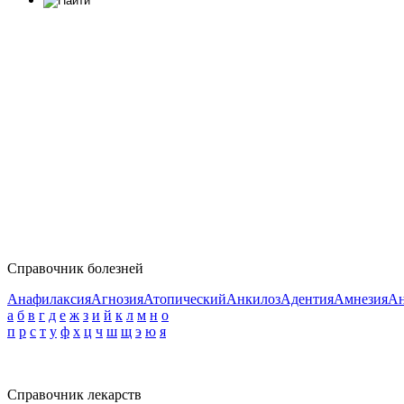
Справочник болезней
Анафилаксия
Агнозия
Атопический
Анкилоз
Адентия
Амнезия
Ан
а
б
в
г
д
е
ж
з
и
й
к
л
м
н
о
п
р
с
т
у
ф
х
ц
ч
ш
щ
э
ю
я
Справочник лекарств