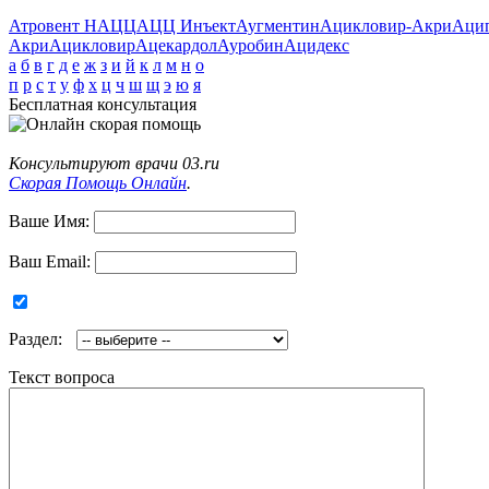
Атровент Н
АЦЦ
АЦЦ Инъект
Аугментин
Ацикловир-Акри
Аци
Акри
Ацикловир
Ацекардол
Ауробин
Ацидекс
а
б
в
г
д
е
ж
з
и
й
к
л
м
н
о
п
р
с
т
у
ф
х
ц
ч
ш
щ
э
ю
я
Бесплатная консультация
Консультируют врачи 03.ru
Скорая Помощь Онлайн
.
Ваше Имя:
Ваш Email:
Раздел:
Текст вопроса