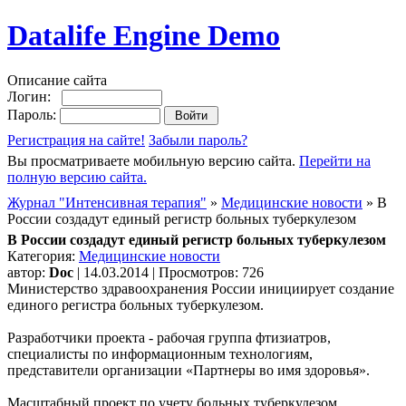
Datalife Engine Demo
Описание сайта
Логин:
Пароль:
Регистрация на сайте!
Забыли пароль?
Вы просматриваете мобильную версию сайта.
Перейти на
полную версию сайта.
Журнал "Интенсивная терапия"
»
Медицинские новости
» В
России создадут единый регистр больных туберкулезом
В России создадут единый регистр больных туберкулезом
Категория:
Медицинские новости
автор:
Doc
| 14.03.2014 | Просмотров: 726
Министерство здравоохранения России инициирует создание
единого регистра больных туберкулезом.
Разработчики проекта - рабочая группа фтизиатров,
специалисты по информационным технологиям,
представители организации «Партнеры во имя здоровья».
Масштабный проект по учету больных туберкулезом