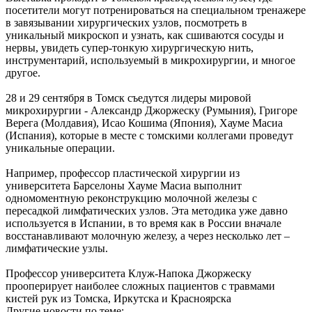
посетители могут потренироваться на специальном тренажере
в завязывании хирургических узлов, посмотреть в
уникальный микроскоп и узнать, как сшиваются сосуды и
нервы, увидеть супер-тонкую хирургическую нить,
инструментарий, используемый в микрохирургии, и многое
другое.
28 и 29 сентября в Томск съедутся лидеры мировой
микрохирургии - Александр Джоржеску (Румыния), Григоре
Верега (Молдавия), Исао Кошима (Япония), Хауме Масиа
(Испания), которые в месте с томскими коллегами проведут
уникальные операции.
Например, профессор пластической хирургии из
университета Барселоны Хауме Масиа выполнит
одномоментную реконструкцию молочной железы с
пересадкой лимфатических узлов. Эта методика уже давно
используется в Испании, в то время как в России вначале
восстанавливают молочную железу, а через несколько лет –
лимфатические узлы.
Профессор университета Клуж-Напока Джоржеску
прооперирует наиболее сложных пациентов с травмами
кистей рук из Томска, Иркутска и Красноярска
Другие новости по теме: