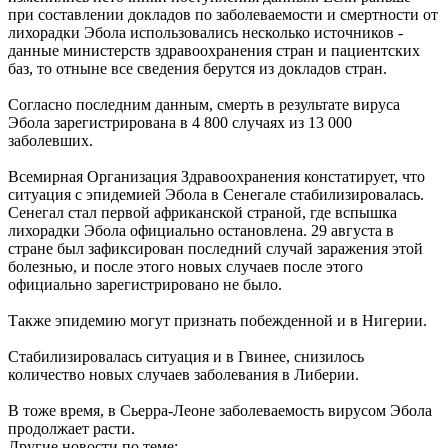
при составлении докладов по заболеваемости и смертности от
лихорадки Эбола использовались несколько источников -
данные министерств здравоохранения стран и пациентских
баз, то отныне все сведения берутся из докладов стран.
Согласно последним данным, смерть в результате вируса
Эбола зарегистрирована в 4 800 случаях из 13 000
заболевших.
Всемирная Организация Здравоохранения констатирует, что
ситуация с эпидемией Эбола в Сенегале стабилизировалась.
Сенегал стал первой африканской страной, где вспышка
лихорадки Эбола официально остановлена. 29 августа в
стране был зафиксирован последний случай заражения этой
болезнью, и после этого новых случаев после этого
официально зарегистрировано не было.
Также эпидемию могут признать побежденной и в Нигерии.
Стабилизировалась ситуация и в Гвинее, снизилось
количество новых случаев заболевания в Либерии.
В тоже время, в Сьерра-Леоне заболеваемость вирусом Эбола
продолжает расти.
Другие новости по теме: