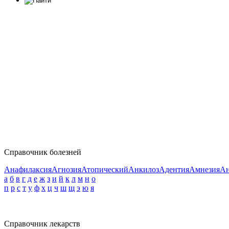
Справочник болезней
Анафилаксия
Агнозия
Атопический
Анкилоз
Адентия
Амнезия
Ан
а
б
в
г
д
е
ж
з
и
й
к
л
м
н
о
п
р
с
т
у
ф
х
ц
ч
ш
щ
э
ю
я
Справочник лекарств