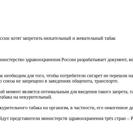
ссии хотят запретить нюхательный и жевательный табак
нистерство здравоохранения России разрабатывает документ, 
к необходим для того, чтобы потребители сигарет не перешли н
о союза не запрещено в заведениях общепита, транспорте.
й момент является оптимальным для введения такого запрета, т
табака на некурительный.
урительного табака на организм, в частности, его онкогенное д
йдут представители министерств здравоохранения трёх стран – Р