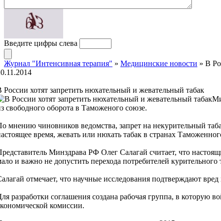
Введите цифры слева
Журнал "Интенсивная терапия"
»
Медицинские новости
» В Ро
20.11.2014
В России хотят запретить нюхательный и жевательный табак
Ми
из свободного оборота в Таможеного союзе.
По мнению чиновников ведомства, запрет на некурительный таба
настоящее время, жевать или нюхать табак в странах Таможенног
Представитель Минздрава РФ Олег Салагай считает, что настоящи
мало и важно не допустить перехода потребителей курительного 
Салагай отмечает, что научные исследования подтверждают вред к
Для разработки соглашения создана рабочая группа, в которую во
экономической комиссии.