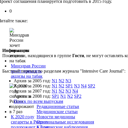
Проект соглашения планируется подготовить в 2015 году.
0
Читайте также:
Информация
Посетители, находящиеся в группе
Гости
, не могут оставлять
Минздрав России
Быстрый переход по разделам журнала "Intensive Care Journal":
хочет повысить
акцизы на табак
Архив за 2005 год:
N1
N2
N3
Архив за 2006 год:
N1
N2
SP1
N3
N4
SP2
Архив за 2007 год:
N1
N2
N3
N4
Архив за 2008 год:
SP1
N1
N2
SP2
Поиск по всем выпускам
Редакционные статьи
Медицинские статьи
К 2020 году
Новости медицины
сигареты в России
Оригинальные исследования
подорожают в 7 раз
Клинические наблюдения