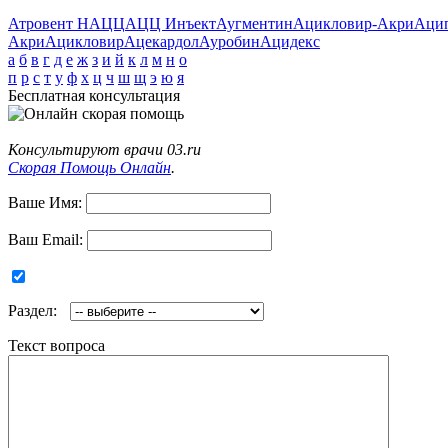
Атровент Н
АЦЦ
АЦЦ Инъект
Аугментин
Ацикловир-Акри
Аци
Акри
Ацикловир
Ацекардол
Ауробин
Ацидекс
а
б
в
г
д
е
ж
з
и
й
к
л
м
н
о
п
р
с
т
у
ф
х
ц
ч
ш
щ
э
ю
я
Бесплатная консультация
Консультируют врачи 03.ru
Скорая Помощь Онлайн
.
Ваше Имя:
Ваш Email:
Раздел:
Текст вопроса