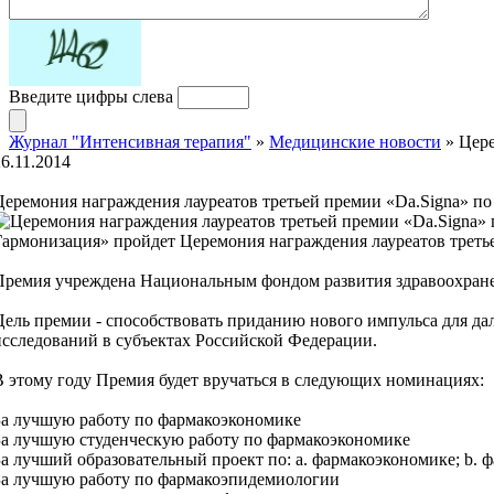
Введите цифры слева
Журнал "Интенсивная терапия"
»
Медицинские новости
» Цере
26.11.2014
Церемония награждения лауреатов третьей премии «Da.Signa» п
Гармонизация» пройдет Церемония награждения лауреатов треть
Премия учреждена Национальным фондом развития здравоохран
Цель премии - способствовать приданию нового импульса для д
исследований в субъектах Российской Федерации.
В этому году Премия будет вручаться в следующих номинациях:
За лучшую работу по фармакоэкономике
За лучшую студенческую работу по фармакоэкономике
За лучший образовательный проект по: a. фармакоэкономике; b.
За лучшую работу по фармакоэпидемиологии