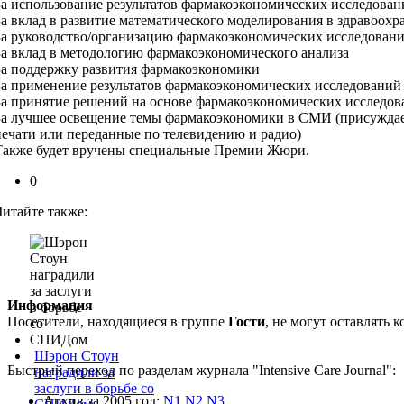
За использование результатов фармакоэкономических исследован
За вклад в развитие математического моделирования в здравоох
За руководство/организацию фармакоэкономических исследован
За вклад в методологию фармакоэкономического анализа
За поддержку развития фармакоэкономики
За применение результатов фармакоэкономических исследований в
За принятие решений на основе фармакоэкономических исследо
За лучшее освещение темы фармакоэкономики в СМИ (присуждает
печати или переданные по телевидению и радио)
Также будет вручены специальные Премии Жюри.
0
Читайте также:
Информация
Посетители, находящиеся в группе
Гости
, не могут оставлять
Шэрон Стоун
Быстрый переход по разделам журнала "Intensive Care Journal":
наградили за
заслуги в борьбе со
Архив за 2005 год:
N1
N2
N3