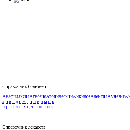
Справочник болезней
Анафилаксия
Агнозия
Атопический
Анкилоз
Адентия
Амнезия
Ан
а
б
в
г
д
е
ж
з
и
й
к
л
м
н
о
п
р
с
т
у
ф
х
ц
ч
ш
щ
э
ю
я
Справочник лекарств