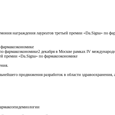
мония награждения лауреатов третьей премии «Da.Signa» по ф
о фармакоэкономике
2 декабря в Москве рамках IV международн
ей премии «Da.Signa» по фармакоэкономике
ения.
альнейшего продвижения разработок в области здравоохранения
 фармакоэпидемиологии