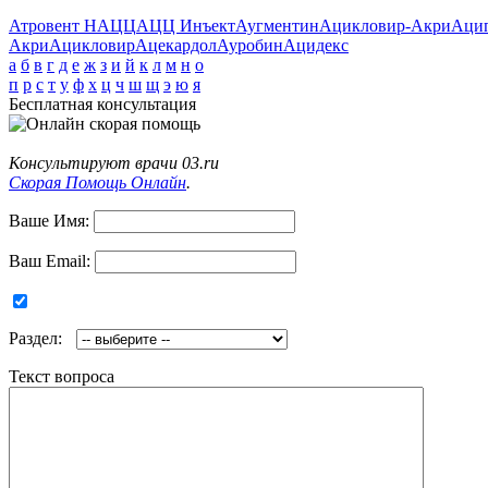
Атровент Н
АЦЦ
АЦЦ Инъект
Аугментин
Ацикловир-Акри
Аци
Акри
Ацикловир
Ацекардол
Ауробин
Ацидекс
а
б
в
г
д
е
ж
з
и
й
к
л
м
н
о
п
р
с
т
у
ф
х
ц
ч
ш
щ
э
ю
я
Бесплатная консультация
Консультируют врачи 03.ru
Скорая Помощь Онлайн
.
Ваше Имя:
Ваш Email:
Раздел:
Текст вопроса