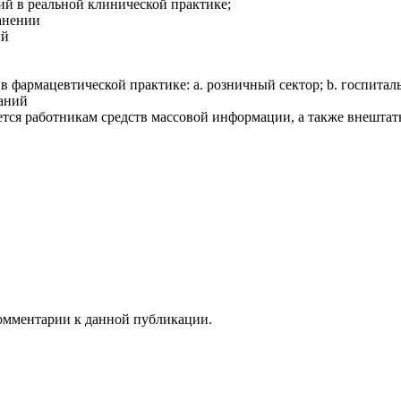
ий в реальной клинической практике;
ранении
ий
 фармацевтической практике: a. розничный сектор; b. госпиталь
ваний
ся работникам средств массовой информации, а также внештат
 комментарии к данной публикации.