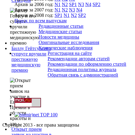
СПИДом
Архив за 2006 год:
N1
N2
SP1
N3
N4
SP2
Архив за 2007 год:
N1
N2
N3
N4
Архив за 2008 год:
SP1
N1
N2
SP2
Поиск по всем выпускам
Редакционные статьи
Медицинские статьи
Новости медицины
Оригинальные исследования
Клинические наблюдения
Биллу Гейтсу и его
Регистрация на сайте
супруге вручили
Рекомендации авторам статей
престижную
Рекомендации по оформлению статей
медицинскую
Редакционная политика журнала
премию
Обратная связь с администрацией
Copyright 2013 - все права защищены
Открыт прием
заявок на участие в