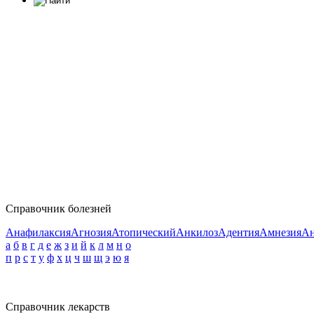
Справочник болезней
Анафилаксия
Агнозия
Атопический
Анкилоз
Адентия
Амнезия
Ан
а
б
в
г
д
е
ж
з
и
й
к
л
м
н
о
п
р
с
т
у
ф
х
ц
ч
ш
щ
э
ю
я
Справочник лекарств