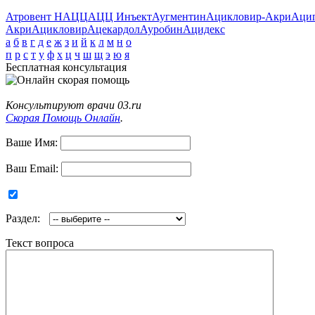
Атровент Н
АЦЦ
АЦЦ Инъект
Аугментин
Ацикловир-Акри
Аци
Акри
Ацикловир
Ацекардол
Ауробин
Ацидекс
а
б
в
г
д
е
ж
з
и
й
к
л
м
н
о
п
р
с
т
у
ф
х
ц
ч
ш
щ
э
ю
я
Бесплатная консультация
Консультируют врачи 03.ru
Скорая Помощь Онлайн
.
Ваше Имя:
Ваш Email:
Раздел:
Текст вопроса