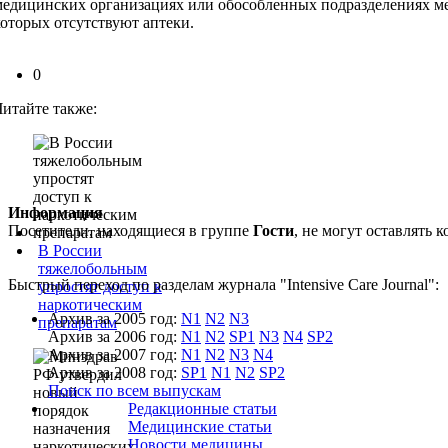
медицинских организациях или обособленных подразделениях ме
которых отсутствуют аптеки.
0
Читайте также:
Информация
Посетители, находящиеся в группе
Гости
, не могут оставлять
В России
тяжелобольным
Быстрый переход по разделам журнала "Intensive Care Journal":
упростят доступ к
наркотическим
Архив за 2005 год:
N1
N2
N3
препаратам
Архив за 2006 год:
N1
N2
SP1
N3
N4
SP2
Архив за 2007 год:
N1
N2
N3
N4
Архив за 2008 год:
SP1
N1
N2
SP2
Поиск по всем выпускам
Редакционные статьи
Медицинские статьи
Новости медицины