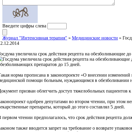
Введите цифры слева
Журнал "Интенсивная терапия"
»
Медицинские новости
» Госд
12.12.2014
Госдума увеличила срок действия рецепта на обезболивающие до
обезболивающих препаратов до 15 дней.
Такая норма прописана в законопроекте «О внесении изменений 
медицинской помощи больным, нуждающимся в обезболивании н
Документ призван облегчить доступ тяжелобольных пациентов 
Законопроект одобрен депутатами во втором чтении, при этом не
лекарственные препараты, который до этого составлял 5 дней.
В первом чтении предполагалось, что срок действия рецепта дол
Законом также вводится запрет на требование о возврате упаков