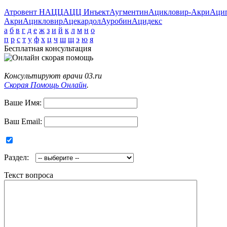
Атровент Н
АЦЦ
АЦЦ Инъект
Аугментин
Ацикловир-Акри
Аци
Акри
Ацикловир
Ацекардол
Ауробин
Ацидекс
а
б
в
г
д
е
ж
з
и
й
к
л
м
н
о
п
р
с
т
у
ф
х
ц
ч
ш
щ
э
ю
я
Бесплатная консультация
Консультируют врачи 03.ru
Скорая Помощь Онлайн
.
Ваше Имя:
Ваш Email:
Раздел:
Текст вопроса