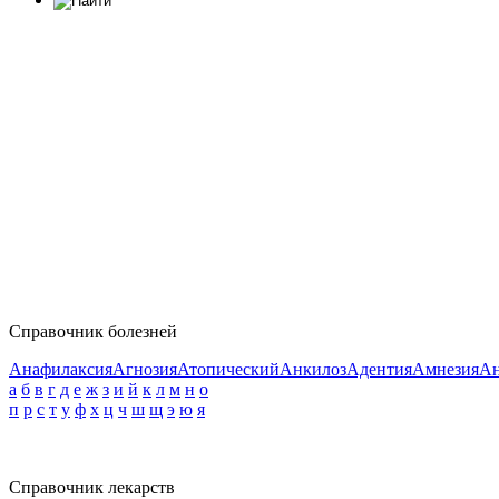
Справочник болезней
Анафилаксия
Агнозия
Атопический
Анкилоз
Адентия
Амнезия
Ан
а
б
в
г
д
е
ж
з
и
й
к
л
м
н
о
п
р
с
т
у
ф
х
ц
ч
ш
щ
э
ю
я
Справочник лекарств