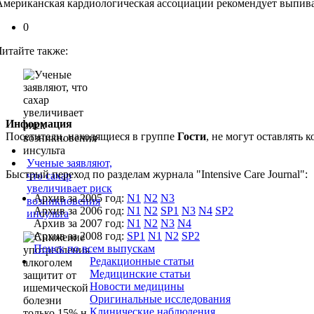
Американская кардиологическая ассоциации рекомендует выпиват
0
Читайте также:
Информация
Посетители, находящиеся в группе
Гости
, не могут оставлять
Ученые заявляют,
Быстрый переход по разделам журнала "Intensive Care Journal":
что сахар
увеличивает риск
Архив за 2005 год:
N1
N2
N3
возникновения
Архив за 2006 год:
N1
N2
SP1
N3
N4
SP2
инсульта
Архив за 2007 год:
N1
N2
N3
N4
Архив за 2008 год:
SP1
N1
N2
SP2
Поиск по всем выпускам
Редакционные статьи
Медицинские статьи
Новости медицины
Оригинальные исследования
Клинические наблюдения