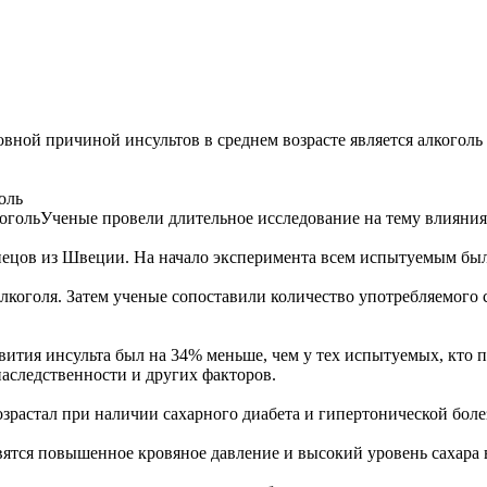
вной причиной инсультов в среднем возрасте является алкоголь
оль
Ученые провели длительное исследование на тему влияния 
знецов из Швеции. На начало эксперимента всем испытуемым был
лкоголя. Затем ученые сопоставили количество употребляемого 
вития инсульта был на 34% меньше, чем у тех испытуемых, кто 
 наследственности и других факторов.
озрастал при наличии сахарного диабета и гипертонической боле
вятся повышенное кровяное давление и высокий уровень сахара 