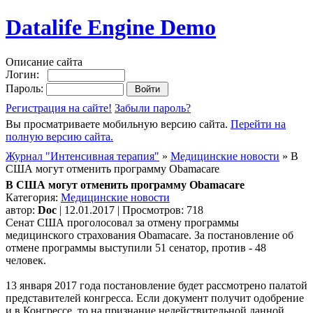
Datalife Engine Demo
Описание сайта
Логин:
Пароль:
Регистрация на сайте!
Забыли пароль?
Вы просматриваете мобильную версию сайта.
Перейти на
полную версию сайта.
Журнал "Интенсивная терапия"
»
Медицинские новости
» В
США могут отменить программу Obamacare
В США могут отменить программу Obamacare
Категория:
Медицинские новости
автор:
Doc
| 12.01.2017 | Просмотров: 718
Сенат США проголосовал за отмену программы
медицинского страхования Obamacare. За постановление об
отмене программы выступили 51 сенатор, против - 48
человек.
13 января 2017 года постановление будет рассмотрено палатой
представителей конгресса. Если документ получит одобрение
и в Конгрессе, то на признание недействительной данной