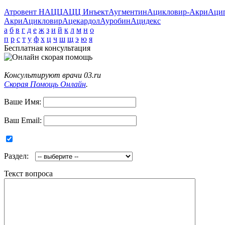
Атровент Н
АЦЦ
АЦЦ Инъект
Аугментин
Ацикловир-Акри
Аци
Акри
Ацикловир
Ацекардол
Ауробин
Ацидекс
а
б
в
г
д
е
ж
з
и
й
к
л
м
н
о
п
р
с
т
у
ф
х
ц
ч
ш
щ
э
ю
я
Бесплатная консультация
Консультируют врачи 03.ru
Скорая Помощь Онлайн
.
Ваше Имя:
Ваш Email:
Раздел:
Текст вопроса