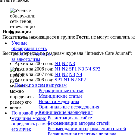
Читайте также:
Информация
Посетители, находящиеся в группе
Гости
, не могут оставлять
Ученые
обнаружили сеть
Быстрый переход по разделам журнала "Intensive Care Journal":
генов, отвечающих
за алкоголизм
Архив за 2005 год:
N1
N2
N3
Архив за 2006 год:
N1
N2
SP1
N3
N4
SP2
Архив за 2007 год:
N1
N2
N3
N4
Архив за 2008 год:
SP1
N1
N2
SP2
Поиск по всем выпускам
Редакционные статьи
Медицинские статьи
Новости медицины
Оригинальные исследования
Клинические наблюдения
По правой руке
Регистрация на сайте
мужчины можно
Рекомендации авторам статей
определить размер
Рекомендации по оформлению статей
его яичек
Редакционная политика журнала