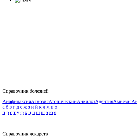
Справочник болезней
Анафилаксия
Агнозия
Атопический
Анкилоз
Адентия
Амнезия
Ан
а
б
в
г
д
е
ж
з
и
й
к
л
м
н
о
п
р
с
т
у
ф
х
ц
ч
ш
щ
э
ю
я
Справочник лекарств