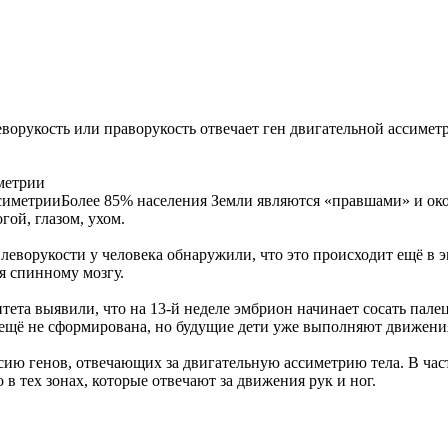
еворукость или праворукость отвечает ген двигательной ассимет
иметрии
Более 85% населения Земли являются «правшами» и ок
гой, глазом, ухом.
леворукости у человека обнаружили, что это происходит ещё в
ря спинному мозгу.
ета выявили, что на 13-й неделе эмбрион начинает сосать палец
 ещё не сформирована, но будущие дети уже выполняют движен
ссию генов, отвечающих за двигательную ассиметрию тела. В час
в тех зонах, которые отвечают за движения рук и ног.