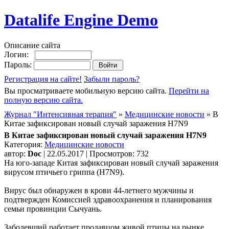
Datalife Engine Demo
Описание сайта
Логин:
Пароль:
Регистрация на сайте!
Забыли пароль?
Вы просматриваете мобильную версию сайта.
Перейти на
полную версию сайта.
Журнал "Интенсивная терапия"
»
Медицинские новости
» В
Китае зафиксирован новый случай заражения H7N9
В Китае зафиксирован новый случай заражения H7N9
Категория:
Медицинские новости
автор:
Doc
| 22.05.2017 | Просмотров: 732
На юго-западе Китая зафиксирован новый случай заражения
вирусом птичьего гриппа (H7N9).
Вирус был обнаружен в крови 44-летнего мужчины и
подтвержден Комиссией здравоохранения и планирования
семьи провинции Сычуань.
Заболевший работает продавцом живой птицы на рынке