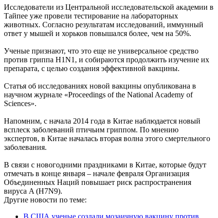
Исследователи из Центральной исследовательской академии в
Тайпее уже провели тестирование на лабораторных
животных. Согласно результатам исследований, иммунный
ответ у мышей и хорьков повышался более, чем на 50%.
Ученые признают, что это еще не универсальное средство
против гриппа H1N1, и собираются продолжить изучение их
препарата, с целью создания эффективной вакцины.
Статья об исследованиях новой вакцины опубликована в
научном журнале «Proceedings of the National Academy of
Sciences».
Напомним, с начала 2014 года в Китае наблюдается новый
всплеск заболеваний птичьим гриппом. По мнению
экспертов, в Китае началась вторая волна этого смертельного
заболевания.
В связи с новогодними праздниками в Китае, которые будут
отмечать в конце января – начале февраля Организация
Объединенных Наций повышает риск распространения
вируса A (H7N9).
Другие новости по теме:
В США ученые создали мозаичную вакцину против