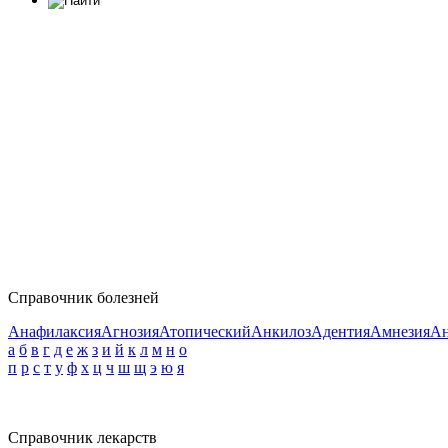
Справочник болезней
Анафилаксия
Агнозия
Атопический
Анкилоз
Адентия
Амнезия
Ан
а
б
в
г
д
е
ж
з
и
й
к
л
м
н
о
п
р
с
т
у
ф
х
ц
ч
ш
щ
э
ю
я
Справочник лекарств