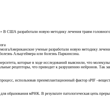
» В США разработали новую методику лечения травм головного
зга
Американские ученые разработали новую методику лечения
 болезнь Альцгеймера или болезнь Паркинсона.
рситета, которые в ходе исследований выяснили, что молекулы 
льные рецепторы, что приводит к разрушению нейронов. Так за
процесс, использовав преимплантационный фактор sPIF –веществ
м для образования мРНК. В результате патологическая цепь преры