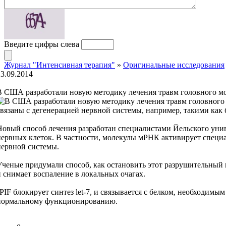
Введите цифры слева
Журнал "Интенсивная терапия"
»
Оригинальные исследования
23.09.2014
В США разработали новую методику лечения травм головного мо
связаны с дегенерацией нервной системы, например, такими как
Новый способ лечения разработан специалистами Йельского униве
нервных клеток. В частности, молекулы мРНК активирует специа
нервной системы.
Ученые придумали способ, как остановить этот разрушительный 
и снимает воспаление в локальных очагах.
sPIF блокирует синтез let-7, и связывается с белком, необходимы
нормальному функционированию.