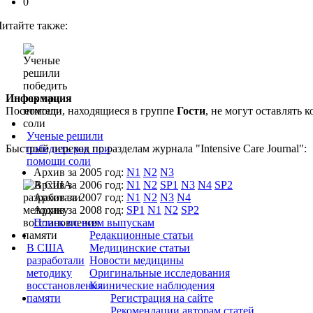
0
Читайте также:
Информация
Посетители, находящиеся в группе
Гости
, не могут оставлять
Ученые решили
Быстрый переход по разделам журнала "Intensive Care Journal":
победить рак при
помощи соли
Архив за 2005 год:
N1
N2
N3
Архив за 2006 год:
N1
N2
SP1
N3
N4
SP2
Архив за 2007 год:
N1
N2
N3
N4
Архив за 2008 год:
SP1
N1
N2
SP2
Поиск по всем выпускам
Редакционные статьи
В США
Медицинские статьи
разработали
Новости медицины
методику
Оригинальные исследования
восстановления
Клинические наблюдения
памяти
Регистрация на сайте
Рекомендации авторам статей