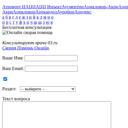
Атровент Н
АЦЦ
АЦЦ Инъект
Аугментин
Ацикловир-Акри
Аци
Акри
Ацикловир
Ацекардол
Ауробин
Ацидекс
а
б
в
г
д
е
ж
з
и
й
к
л
м
н
о
п
р
с
т
у
ф
х
ц
ч
ш
щ
э
ю
я
Бесплатная консультация
Консультируют врачи 03.ru
Скорая Помощь Онлайн
.
Ваше Имя:
Ваш Email:
Раздел:
Текст вопроса