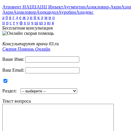
Атровент Н
АЦЦ
АЦЦ Инъект
Аугментин
Ацикловир-Акри
Аци
Акри
Ацикловир
Ацекардол
Ауробин
Ацидекс
а
б
в
г
д
е
ж
з
и
й
к
л
м
н
о
п
р
с
т
у
ф
х
ц
ч
ш
щ
э
ю
я
Бесплатная консультация
Консультируют врачи 03.ru
Скорая Помощь Онлайн
.
Ваше Имя:
Ваш Email:
Раздел:
Текст вопроса