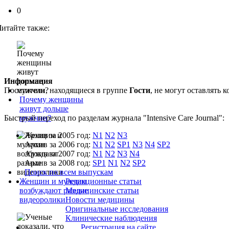
0
Читайте также:
Информация
Посетители, находящиеся в группе
Гости
, не могут оставлять
Почему женщины
живут дольше
Быстрый переход по разделам журнала "Intensive Care Journal":
мужчин?
Архив за 2005 год:
N1
N2
N3
Архив за 2006 год:
N1
N2
SP1
N3
N4
SP2
Архив за 2007 год:
N1
N2
N3
N4
Архив за 2008 год:
SP1
N1
N2
SP2
Поиск по всем выпускам
Женщин и мужчин
Редакционные статьи
возбуждают разные
Медицинские статьи
видеоролики
Новости медицины
Оригинальные исследования
Клинические наблюдения
Регистрация на сайте