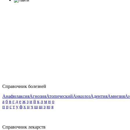
Справочник болезней
Анафилаксия
Агнозия
Атопический
Анкилоз
Адентия
Амнезия
Ан
а
б
в
г
д
е
ж
з
и
й
к
л
м
н
о
п
р
с
т
у
ф
х
ц
ч
ш
щ
э
ю
я
Справочник лекарств